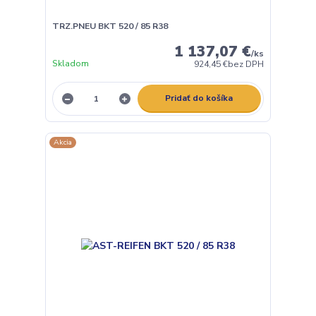
TRZ.PNEU BKT 520 / 85 R38
1 137,07 €
/
ks
Skladom
924,45 €
bez DPH
Pridať do košíka
Akcia