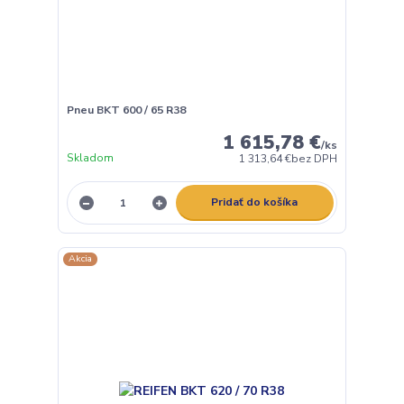
Pneu BKT 600 / 65 R38
1 615,78 €
/
ks
Skladom
1 313,64 €
bez DPH
Pridať do košíka
Akcia