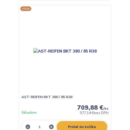
Akcia
AST-REIFEN BKT 380 / 85 R38
709,88 €
/
ks
Skladom
577,14 €
bez DPH
Pridať do košíka