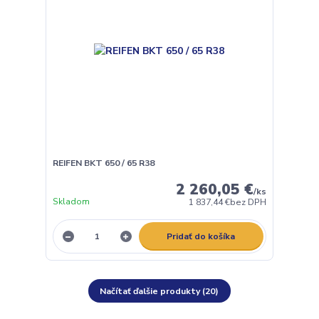
REIFEN BKT 650 / 65 R38
2 260,05 €
/
ks
Skladom
1 837,44 €
bez DPH
Pridať do košíka
Načítať ďalšie produkty (20)