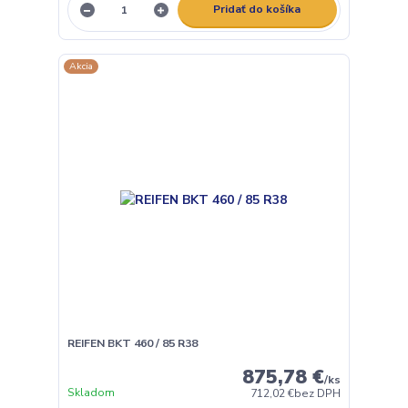
Pridať do košíka
Akcia
REIFEN BKT 460 / 85 R38
875,78 €
/
ks
Skladom
712,02 €
bez DPH