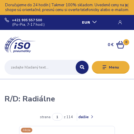
Doručujeme do 24 hodín | Takmer 100% skladom. Uvedené ceny na e-
shope sú orientačné, presnú cenu si overte telefonicky alebo e-mailom.
+421 905 557 500
EUR
(Po-Pia, 7-17 hod.)
0
0 €
Menu
R/D: Radiálne
strana
z 114
ďalšie
Akcia