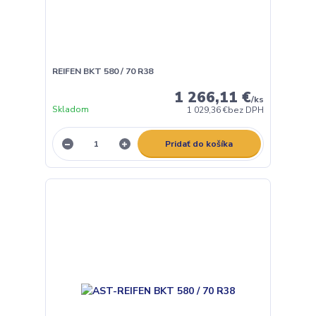
REIFEN BKT 580 / 70 R38
1 266,11 €
/
ks
Skladom
1 029,36 €
bez DPH
Pridať do košíka