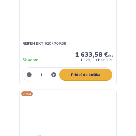
REIFEN BKT 620 / 70 R38
1 633,58 €
/
ks
Skladom
1 328,11 €
bez DPH
Pridať do košíka
Akcia