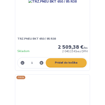
TRZ.PNEU BKT 650 / 85 R38
2 509,38 €
/
ks
Skladom
2 040,15 €
bez DPH
Pridať do košíka
Akcia