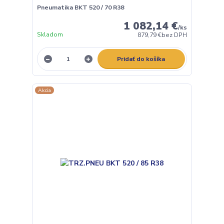
Pneumatika BKT 520 / 70 R38
1 082,14 €
/
ks
Skladom
879,79 €
bez DPH
Pridať do košíka
Akcia