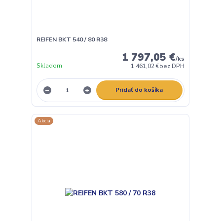
REIFEN BKT 540 / 80 R38
1 797,05 €
/
ks
Skladom
1 461,02 €
bez DPH
Pridať do košíka
Akcia