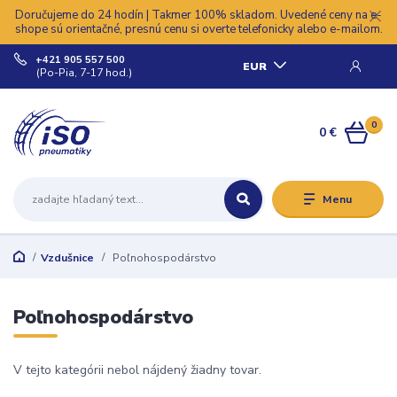
Doručujeme do 24 hodín | Takmer 100% skladom. Uvedené ceny na e-
shope sú orientačné, presnú cenu si overte telefonicky alebo e-mailom.
+421 905 557 500
EUR
(Po-Pia, 7-17 hod.)
0
0 €
Menu
Vzdušnice
Poľnohospodárstvo
Poľnohospodárstvo
V tejto kategórii nebol nájdený žiadny tovar.