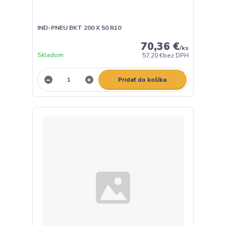
IND-PNEU BKT 200 X 50 R10
70,36 €
/
ks
Skladom
57,20 €
bez DPH
Pridať do košíka