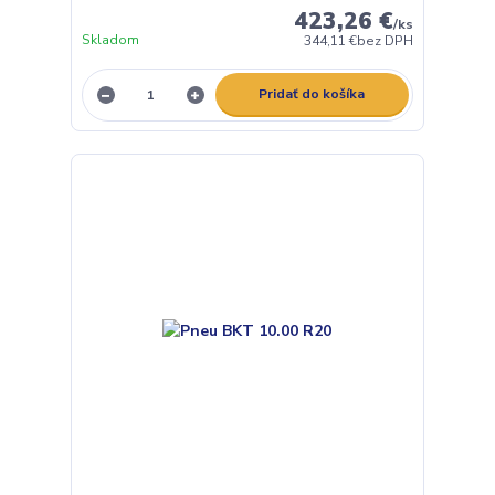
423,26 €
/
ks
Skladom
344,11 €
bez DPH
Pridať do košíka