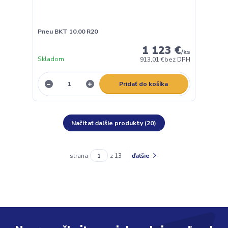
Pneu BKT 10.00 R20
1 123 €
/
ks
Skladom
913,01 €
bez DPH
Pridať do košíka
Načítať ďalšie produkty (20)
strana
z 13
ďalšie