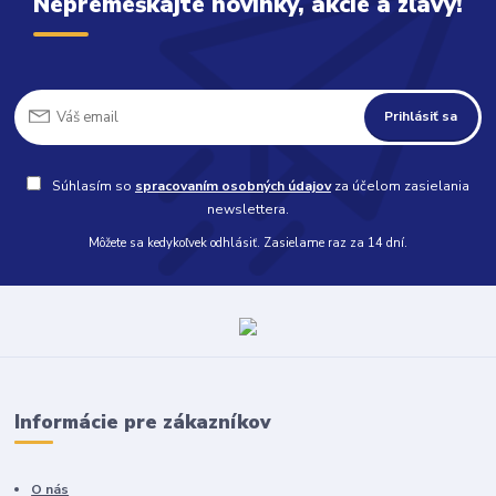
Nepremeškajte novinky, akcie a zľavy!
Prihlásiť sa
Súhlasím so
spracovaním osobných údajov
za účelom zasielania
newslettera.
Môžete sa kedykoľvek odhlásiť. Zasielame raz za 14 dní.
Informácie pre zákazníkov
O nás