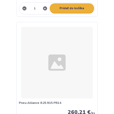
Pridať do košíka
Pneu Alliance 8.25 R15 PR14
260,21 €
/
ks