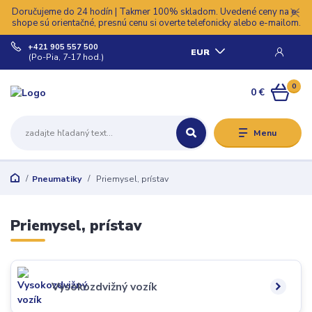
Doručujeme do 24 hodín | Takmer 100% skladom. Uvedené ceny na e-
shope sú orientačné, presnú cenu si overte telefonicky alebo e-mailom.
+421 905 557 500
EUR
(Po-Pia, 7-17 hod.)
0
0 €
Menu
Pneumatiky
Priemysel, prístav
Priemysel, prístav
Vysokozdvižný vozík