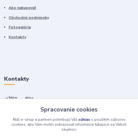
Ako nakupovať
Obchodné podmienky
Fotogaléria
Kontakty
Kontakty
Miro
+421 905 557 500
Spracovanie cookies
(Po-Pia, 7-17 hod.)
Náš e-shop a partneri potrebujú Váš
súhlas
s použitím súborov
isopneumatiky@isopneumatiky.sk
cookies, aby Vám mohli zobrazovať informácie týkajúce sa Vašich
záujmov.