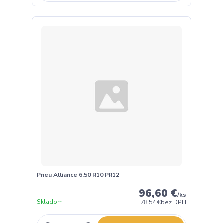
Pneu Alliance 6.50 R10 PR12
96,60 €
/
ks
Skladom
78,54 €
bez DPH