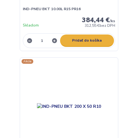
IND-PNEU BKT 10.00L R15 PR16
384,44 €
/
ks
Skladom
312,55 €
bez DPH
Pridať do košíka
Akcia