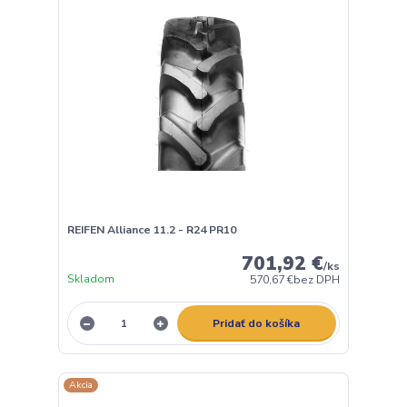
REIFEN Alliance 11.2 - R24 PR10
701,92 €
/
ks
Skladom
570,67 €
bez DPH
Pridať do košíka
Akcia