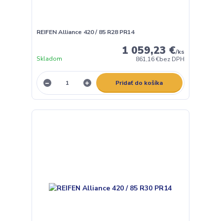
REIFEN Alliance 420 / 85 R28 PR14
1 059,23 €
/
ks
Skladom
861,16 €
bez DPH
Pridať do košíka