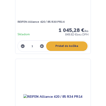
REIFEN Alliance 420 / 85 R30 PR14
1 045,28 €
/
ks
Skladom
849,82 €
bez DPH
Pridať do košíka