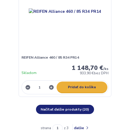
REIFEN Alliance 460 / 85 R34 PR14
1 148,70 €
/
ks
Skladom
933,90 €
bez DPH
Pridať do košíka
Načítať ďalšie produkty (20)
strana
z 3
ďalšie