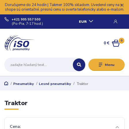
Doručujeme do 24 hodín | Takmer 100% skladom. Uvedené ceny na e-
shope sú orientačné, presnú cenu si overte telefonicky alebo e-mailom.
+421 905 557 500
EUR
(Po-Pia, 7-17 hod.)
0
0 €
Menu
Pneumatiky
Lesné pneumatiky
Traktor
Traktor
Cena: