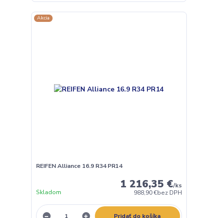
Akcia
REIFEN Alliance 16.9 R34 PR14
1 216,35 €
/
ks
Skladom
988,90 €
bez DPH
Pridať do košíka