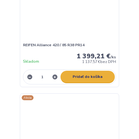
REIFEN Alliance 420 / 85 R38 PR14
1 399,21 €
/
ks
Skladom
1 137,57 €
bez DPH
Pridať do košíka
Akcia