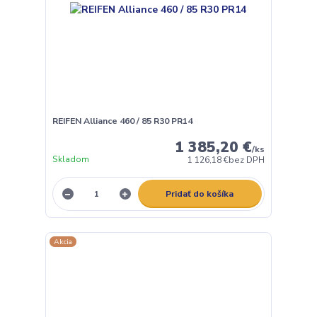
REIFEN Alliance 460 / 85 R30 PR14
1 385,20 €
/
ks
Skladom
1 126,18 €
bez DPH
Pridať do košíka
Akcia