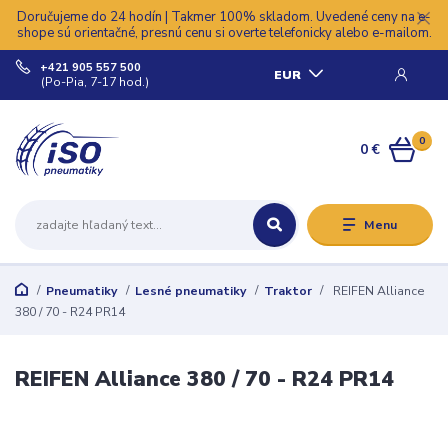
Doručujeme do 24 hodín | Takmer 100% skladom. Uvedené ceny na e-
shope sú orientačné, presnú cenu si overte telefonicky alebo e-mailom.
+421 905 557 500
EUR
(Po-Pia, 7-17 hod.)
0
0 €
Menu
Pneumatiky
Lesné pneumatiky
Traktor
REIFEN Alliance
380 / 70 - R24 PR14
REIFEN Alliance 380 / 70 - R24 PR14