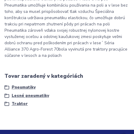
Pneumatika umožňuje kombináciu používania na poli a v lese bez
toho, aby sa musel prispôsobovať tlak vzduchu Špeciálna
konštrukcia udržiava pneumatiku elastickou, čo umožňuje dobrú
trakciu pri nepatrnom zhutnení pôdy pri prácach na poli
Pneumatika zároveň vďaka svojej robustnej nylonovej kostre
vystuženej oceľou a odolnej kaučukovej zmesi poskytuje veľmi
dobrú ochranu pred poškodením pri prácach v lese´ Séria
Alliance 370 Agro-Forest 70bola vyvinutá pre traktory pracujúce
súčasne v lesoch a na poliach
Tovar zaradený v kategóriách
Pneumatiky
Lesné pneumatiky
Traktor