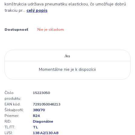
konštrukcia udržiava pneumatiku elastickou, čo umožňuje dobrú
trakciu pr...
celý popis
Dostupnosť
Nie je skladom
/
ks
Momentálne nie je k dispozícii
Číslo
15223050
produktu:
EAN kód:
7291050046213
Šírka/profil:
380/70
Priemer:
R24
R/D:
Diagonálne
TL/TT:
TL
LI/SI:
138 A2/130 A8