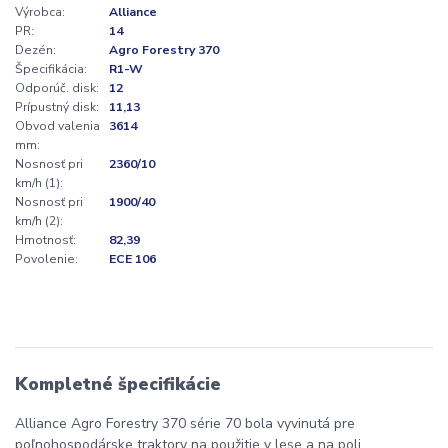
Výrobca:
Alliance
PR:
14
Dezén:
Agro Forestry 370
Špecifikácia:
R1-W
Odporúč. disk:
12
Prípustný disk:
11,13
Obvod valenia
3614
mm:
Nosnosť pri
2360/10
km/h (1):
Nosnosť pri
1900/40
km/h (2):
Hmotnosť:
82,39
Povolenie:
ECE 106
Kompletné špecifikácie
Alliance Agro Forestry 370 série 70 bola vyvinutá pre
poľnohospodárske traktory na použitie v lese a na poli