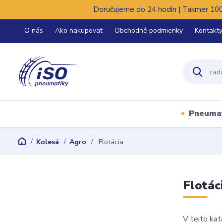
Doručujeme do 24 hodín | Takmer 100%
O nás
Ako nakupovať
Obchodné podmienky
Kontakt
Pneuma
Kolesá
Agro
Flotácia
Flotác
V tejto kat