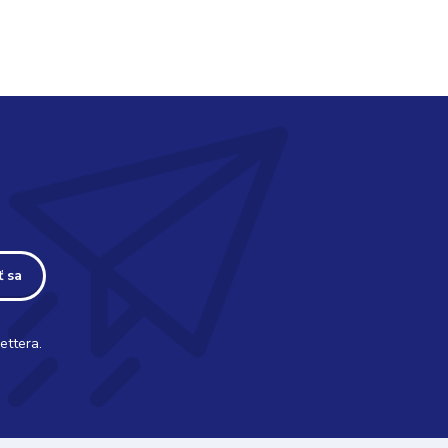
ť sa
ettera.