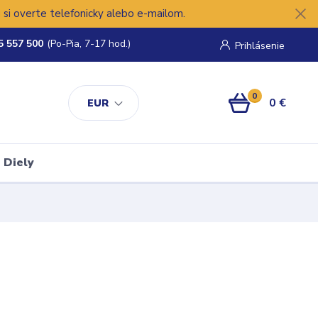
si overte telefonicky alebo e-mailom.
5 557 500
(Po-Pia, 7-17 hod.)
Prihlásenie
0
0 €
EUR
Diely