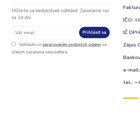
Faktur
Môžete sa kedykoľvek odhlásiť. Zasielame raz
za 14 dní.
IČO:
46
IČ DPH
Prihlásiť sa
Zápis O
Súhlasím so
spracovaním osobných údajov
za
účelom zasielania newslettera.
Bankov
e-mail
tel.:
+4