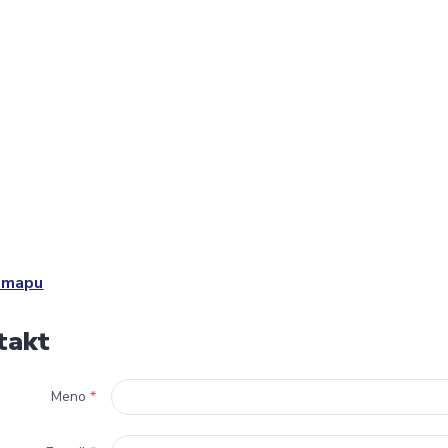
ť mapu
takt
Meno
*