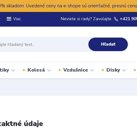
 skladom. Uvedené ceny na e-shope sú orientačné, presnú cenu 
y
Neviete si rady? Zavolajte.
+421 90
Viac
Hľadať
tiky
Kolesá
Vzdušnice
Disky
aktné údaje