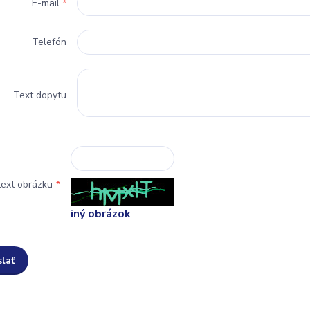
E-mail
*
Telefón
Text dopytu
text obrázku
*
iný obrázok