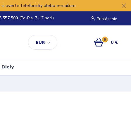
si overte telefonicky alebo e-mailom.
5 557 500
(Po-Pia, 7-17 hod.)
Prihlásenie
0
0 €
EUR
Diely