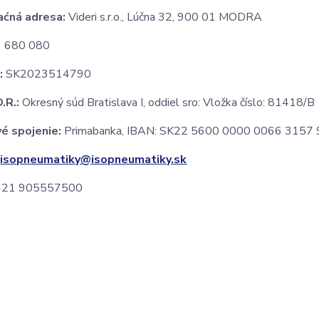
aćná adresa:
Videri s.r.o., Lúčna 32, 900 01 MODRA
 680 080
:
SK2023514790
.R.:
Okresný súd Bratislava I, oddiel sro: Vložka číslo: 81418/B
é spojenie:
Primabanka, IBAN: SK22 5600 0000 0066 3157
:
isopneumatiky@isopneumatiky.sk
21 905557500