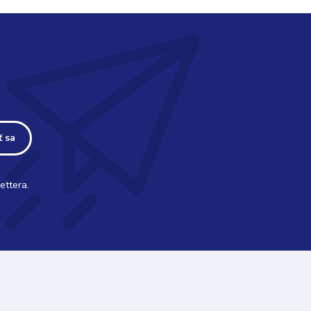
ť sa
ettera.