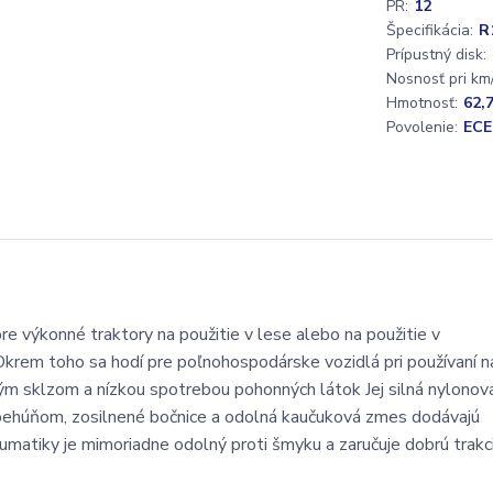
PR:
12
Špecifikácia:
R
Prípustný disk:
Nosnosť pri km/
Hmotnosť:
62,
Povolenie:
ECE
e výkonné traktory na použitie v lese alebo na použitie v
rem toho sa hodí pre poľnohospodárske vozidlá pri používaní n
ým sklzom a nízkou spotrebou pohonných látok Jej silná nylonov
behúňom, zosilnené bočnice a odolná kaučuková zmes dodávajú
matiky je mimoriadne odolný proti šmyku a zaručuje dobrú trakci