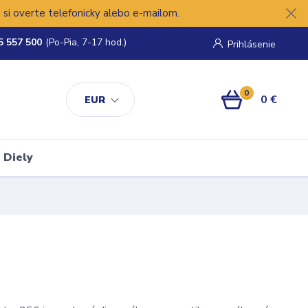
si overte telefonicky alebo e-mailom.
5 557 500
(Po-Pia, 7-17 hod.)
Prihlásenie
0
0 €
EUR
Diely