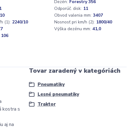
Dezén:
Forestry 356
1
Odporúč. disk:
11
10
Obvod valenia mm:
3407
h (1):
2240/10
Nosnosť pri km/h (2):
1800/40
77
Výška dezénu mm:
41,0
 106
Tovar zaradený v kategóriách
Pneumatiky
Lesné pneumatiky
a
Traktor
á kostra s
u aj na