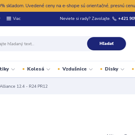
 skladom. Uvedené ceny na e-shope sú orientačné, presnú cenu 
y
Neviete si rady? Zavolajte.
+421 90
Viac
Hľadať
tiky
Kolesá
Vzdušnice
Disky
Alliance 12.4 - R24 PR12