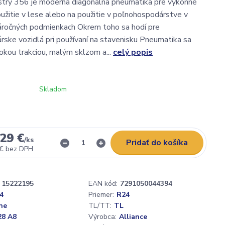
stry 356 je moderná diagonálna pneumatika pre výkonné
oužitie v lese alebo na použitie v poľnohospodárstve v
áročných podmienkach Okrem toho sa hodí pre
ske vozidlá pri používaní na stavenisku Pneumatika sa
okou trakciou, malým sklzom a...
celý popis
Skladom
29 €
/
ks
Pridať do košíka
 €
bez DPH
15222195
EAN kód:
7291050044394
4
Priemer:
R24
ne
TL/TT:
TL
28 A8
Výrobca:
Alliance