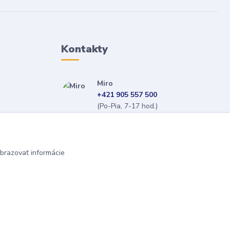
Kontakty
Miro
+421 905 557 500
(Po-Pia, 7-17 hod.)
isopneumatiky@isopneumatiky.sk
brazovať informácie
Vytvorené na
Eshop-rychlo.sk