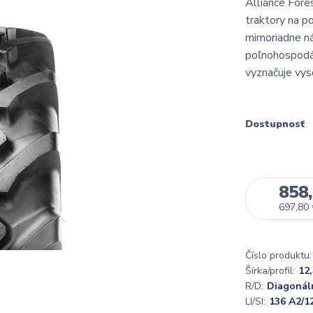
Alliance Fore
traktory na p
mimoriadne n
poľnohospodár
vyznačuje vys
Dostupnosť
858,
697,80
Číslo produktu:
Šírka/profil:
12,
R/D:
Diagonál
LI/SI:
136 A2/1