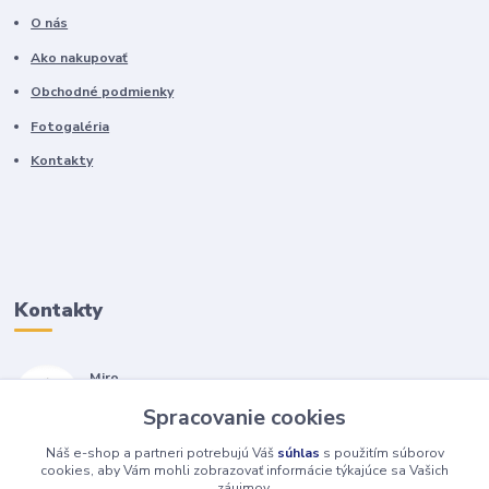
O nás
Ako nakupovať
Obchodné podmienky
Fotogaléria
Kontakty
Kontakty
Miro
+421 905 557 500
Spracovanie cookies
(Po-Pia, 7-17 hod.)
Náš e-shop a partneri potrebujú Váš
súhlas
s použitím súborov
isopneumatiky@isopneumatiky.sk
cookies, aby Vám mohli zobrazovať informácie týkajúce sa Vašich
záujmov.