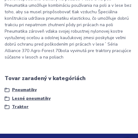
Pneumatika umožňuje kombináciu používania na poli a v lese bez
toho, aby sa musel prispôsobovať tlak vzduchu Špeciálna
konštrukcia udržiava pneumatiku elastickou, čo umožňuje dobrú
trakciu pri nepatrnom zhutnení pôdy pri prácach na poli
Pneumatika zároveň vďaka svojej robustnej nylonovej kostre
vystuženej oceľou a odolnej kaučukovej zmesi poskytuje veľmi
dobrú ochranu pred poškodením pri prácach v lese´ Séria
Alliance 370 Agro-Forest 70bola vyvinutá pre traktory pracujúce
súčasne v lesoch a na poliach
Tovar zaradený v kategóriách
Pneumatiky
Lesné pneumatiky
Traktor