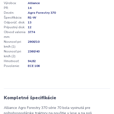
Výrobca:
Alliance
PR:
14
Dezén:
Agro Forestry 370
Špecifikácia:
R1-W
Odporúč. disk:
13
Prípustný disk:
12
Obvod valenia
3774
mm:
Nosnosť pri
2900/10
km/h (1):
Nosnosť pri
2360/40
km/h (2):
Hmotnosť:
94,82
Povolenie:
ECE 106
Kompletné špecifikácie
Alliance Agro Forestry 370 série 70 bola vyvinutá pre
poľnohospodárske traktory na použitie v lese a na poli