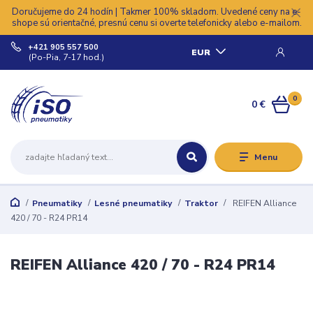
Doručujeme do 24 hodín | Takmer 100% skladom. Uvedené ceny na e-
shope sú orientačné, presnú cenu si overte telefonicky alebo e-mailom.
+421 905 557 500
EUR
(Po-Pia, 7-17 hod.)
0
0 €
Menu
Pneumatiky
Lesné pneumatiky
Traktor
REIFEN Alliance
420 / 70 - R24 PR14
REIFEN Alliance 420 / 70 - R24 PR14