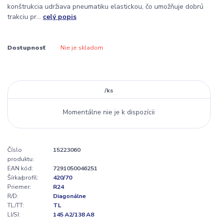
konštrukcia udržiava pneumatiku elastickou, čo umožňuje dobrú
trakciu pr...
celý popis
Dostupnosť
Nie je skladom
/
ks
Momentálne nie je k dispozícii
Číslo
15223060
produktu:
EAN kód:
7291050046251
Šírka/profil:
420/70
Priemer:
R24
R/D:
Diagonálne
TL/TT:
TL
LI/SI:
145 A2/138 A8