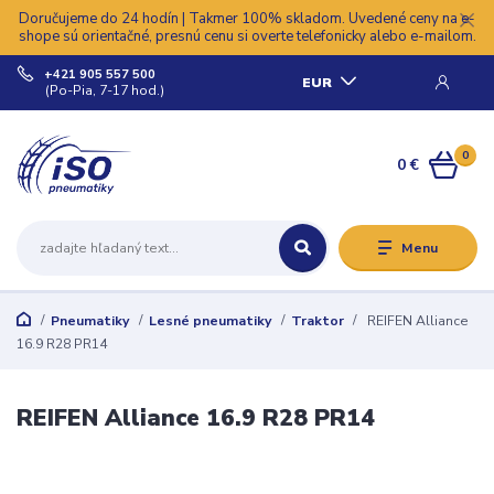
Doručujeme do 24 hodín | Takmer 100% skladom. Uvedené ceny na e-
shope sú orientačné, presnú cenu si overte telefonicky alebo e-mailom.
+421 905 557 500
EUR
(Po-Pia, 7-17 hod.)
0
0 €
Menu
Pneumatiky
Lesné pneumatiky
Traktor
REIFEN Alliance
16.9 R28 PR14
REIFEN Alliance 16.9 R28 PR14