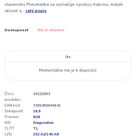
stavenisku Pneumatika sa vyznačuje vysokou trakciou, malým
sklzom a...
celý popis
Dostupnosť
Nie je skladom
/
ks
Momentálne nie je k dispozícii
Číslo
15222553
produktu:
EAN kód:
7291050044141
Šírka/profil:
16,9
Priemer:
R28
R/D:
Diagonálne
TL/TT:
TL
LI/SI:
152 A2/145 A8