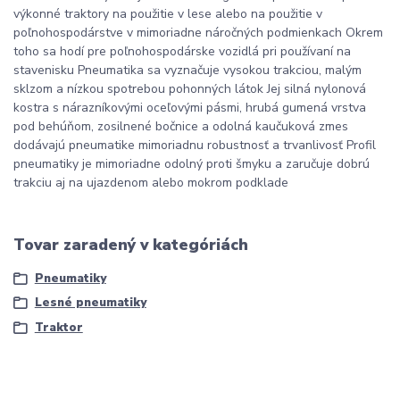
výkonné traktory na použitie v lese alebo na použitie v
poľnohospodárstve v mimoriadne náročných podmienkach Okrem
toho sa hodí pre poľnohospodárske vozidlá pri používaní na
stavenisku Pneumatika sa vyznačuje vysokou trakciou, malým
sklzom a nízkou spotrebou pohonných látok Jej silná nylonová
kostra s nárazníkovými oceľovými pásmi, hrubá gumená vrstva
pod behúňom, zosilnené bočnice a odolná kaučuková zmes
dodávajú pneumatike mimoriadnu robustnosť a trvanlivosť Profil
pneumatiky je mimoriadne odolný proti šmyku a zaručuje dobrú
trakciu aj na ujazdenom alebo mokrom podklade
Tovar zaradený v kategóriách
Pneumatiky
Lesné pneumatiky
Traktor