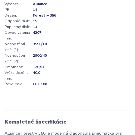
Výrobca:
Alliance
PR:
14
Dezén:
Forestry 356
Odporúč. disk:
15
Prípustný disk:
14
Obvod valenia
4207
mm:
Nosnosť pri
3550/10
km/h (1):
Nosnosť pri
2900/40
km/h (2):
Hmotnosť:
120,91
Výška dezénu
40,0
mm:
Povolenie:
ECE 106
Kompletné špecifikácie
Alliance Forestry 356 je moderná diagonálna pneumatika pre