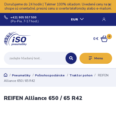
Doručujeme do 24 hodín | Takmer 100% skladom. Uvedené ceny na e-
shope sú orientačné, presnú cenu si overte telefonicky alebo e-mailom.
+421 905 557 500
EUR
(Po-Pia, 7-17 hod.)
0
0 €
Menu
Pneumatiky
Poľnohospodárske
Traktor pohon
REIFEN
Alliance 650 / 65 R42
REIFEN Alliance 650 / 65 R42