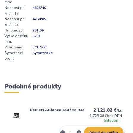
mm:
Nosnosť pri
4625/40
km/h (1):
Nosnosť pri
4250/65
km/h (2):
Hmotnosť:
231,69
Výška dezénu
52,0
mm:
Povolenie:
ECE 106
Symetrický
Symetrické
profil:
Podobné produkty
2 121,82 €
REIFEN Alliance 650 / 65 R42
/
ks
1 725,06 €
bez DPH
Skladom
Pridať do košíka