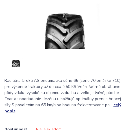
Radiálna široká AS pneumatika série 65 (série 70 pri šírke 710)
pre výkonné traktory až do cca. 250 KS Veľmi šetrné obrábanie
pôdy vďaka vysokému objemu vzduchu a veľkej styčnéj ploche
Tvar a usporiadanie dezénu umožňujú optimálny prenos hnacej
sily S povolením na 65 km/h sa hodí na frekventované po...
celý
popis
Dostupnosť
Nie je skladom