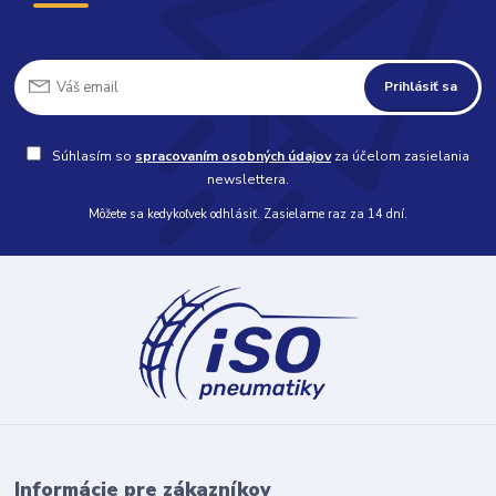
Prihlásiť sa
Súhlasím so
spracovaním osobných údajov
za účelom zasielania
newslettera.
Môžete sa kedykoľvek odhlásiť. Zasielame raz za 14 dní.
Informácie pre zákazníkov