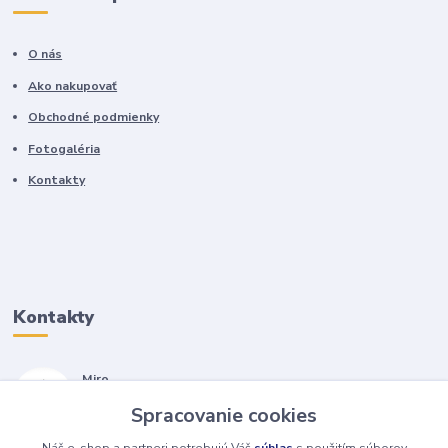
O nás
Ako nakupovať
Obchodné podmienky
Fotogaléria
Kontakty
Kontakty
Miro
+421 905 557 500
Spracovanie cookies
(Po-Pia, 7-17 hod.)
Náš e-shop a partneri potrebujú Váš
súhlas
s použitím súborov