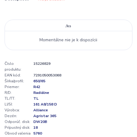
/
ks
Momentálne nie je k dispozícii
Číslo
15226829
produktu:
EAN kód:
7291050053068
Šírka/profil:
650/65
Priemer:
R42
R/D:
Radiálne
TL/TT:
TL
LI/SI:
161 A8/158 D
Výrobca:
Alliance
Dezén:
Agristar 365
Odporúč. disk:
DW20B
Prípustný disk:
18
Obvod valenia
5760