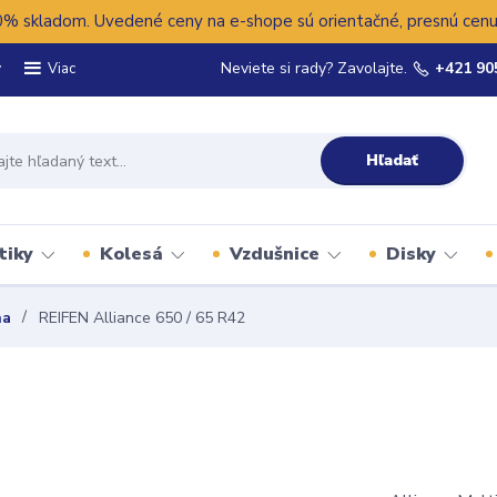
 skladom. Uvedené ceny na e-shope sú orientačné, presnú cenu 
y
Neviete si rady? Zavolajte.
+421 90
Viac
Hľadať
tiky
Kolesá
Vzdušnice
Disky
na
REIFEN Alliance 650 / 65 R42