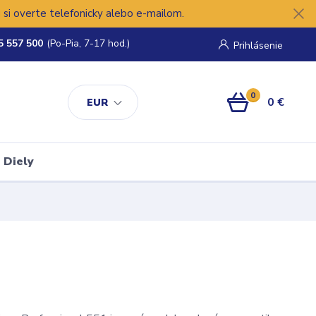
si overte telefonicky alebo e-mailom.
5 557 500
(Po-Pia, 7-17 hod.)
Prihlásenie
0
0 €
EUR
Diely