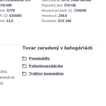
se Professional 551
Špecifikácia:
M+S, Steel Betled
DW20B
Prípustný disk:
DW18L
 mm:
5779
Nosnosť pri km/h (1):
7100/40
h (2):
6150/65
Hmotnosť:
238,6
mm:
31,0
Povolenie:
ECE 106
Tovar zaradený v kategóriách
Pneumatiky
Poľnohospodárske
áciu,
Traktor komunálna
bavená na
sť