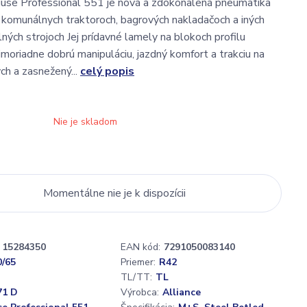
iuse Professional 551 je nová a zdokonalená pneumatika
a komunálnych traktoroch, bagrových nakladačoch a iných
ných strojoch Jej prídavné lamely na blokoch profilu
moriadne dobrú manipuláciu, jazdný komfort a trakciu na
ch a zasnežený...
celý popis
Nie je skladom
Momentálne nie je k dispozícii
15284350
EAN kód:
7291050083140
0/65
Priemer:
R42
TL/TT:
TL
71 D
Výrobca:
Alliance