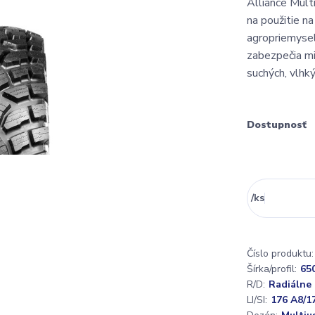
Alliance Mult
na použitie n
agropriemysel
zabezpečia mi
suchých, vlhký
Dostupnosť
/
ks
Číslo produktu:
Šírka/profil:
65
R/D:
Radiálne
LI/SI:
176 A8/1