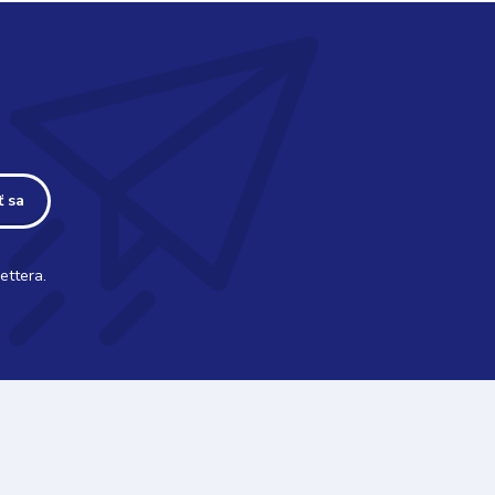
ť sa
ettera.