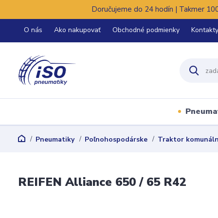
Doručujeme do 24 hodín | Takmer 100%
O nás
Ako nakupovať
Obchodné podmienky
Kontakt
Pneuma
Pneumatiky
Poľnohospodárske
Traktor komunál
REIFEN Alliance 650 / 65 R42