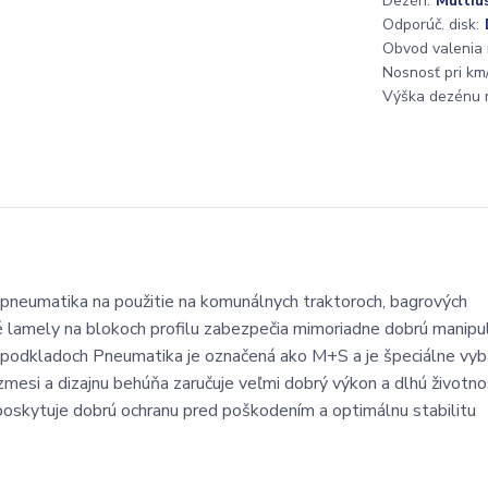
Dezén:
Multiu
Odporúč. disk:
Obvod valenia
Nosnosť pri km/
Výška dezénu 
 pneumatika na použitie na komunálnych traktoroch, bagrových
é lamely na blokoch profilu zabezpečia mimoriadne dobrú manipul
ch podkladoch Pneumatika je označená ako M+S a je špeciálne vy
zmesi a dizajnu behúňa zaručuje veľmi dobrý výkon a dlhú životno
poskytuje dobrú ochranu pred poškodením a optimálnu stabilitu