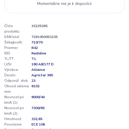
Momentálne nie je k dispozícii
Číslo
15225265
produktu:
EAN kód:
7291050053235
Šírka/profil:
710/70
Priemer:
R42
R/D:
Radiálne
TL/TT:
TL
LI/SI:
180 A8/177 D
Výrobca:
Alliance
Dezén:
Agristar 365
Odporúč. disk:
23
Obvod valenia
6102
mm:
Nosnosť pri
8000/40
km/h (1):
Nosnosť pri
7300/65
km/h (2):
Hmotnosť:
332,65
Povolenie:
ECE 106