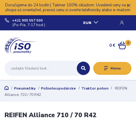
Doručujeme do 24 hodín | Takmer 100% skladom. Uvedené ceny na e-
shope sú orientačné, presnú cenu si overte telefonicky alebo e-mailom.
+421 905 557 500
EUR
(Po-Pia, 7-17 hod.)
0
0 €
Menu
Pneumatiky
Poľnohospodárske
Traktor pohon
REIFEN
Alliance 710 / 70 R42
REIFEN Alliance 710 / 70 R42