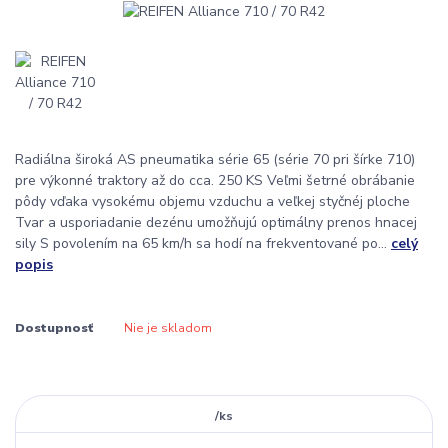
Radiálna široká AS pneumatika série 65 (série 70 pri šírke 710)
pre výkonné traktory až do cca. 250 KS Veľmi šetrné obrábanie
pôdy vďaka vysokému objemu vzduchu a veľkej styčnéj ploche
Tvar a usporiadanie dezénu umožňujú optimálny prenos hnacej
sily S povolením na 65 km/h sa hodí na frekventované po...
celý
popis
Dostupnosť
Nie je skladom
/
ks