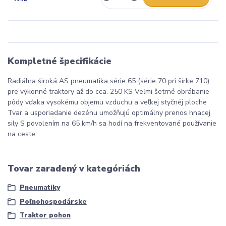
Kompletné špecifikácie
Radiálna široká AS pneumatika série 65 (série 70 pri šírke 710)
pre výkonné traktory až do cca. 250 KS Veľmi šetrné obrábanie
pôdy vďaka vysokému objemu vzduchu a veľkej styčnéj ploche
Tvar a usporiadanie dezénu umožňujú optimálny prenos hnacej
sily S povolením na 65 km/h sa hodí na frekventované používanie
na ceste
Tovar zaradený v kategóriách
Pneumatiky
Poľnohospodárske
Traktor pohon