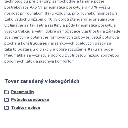
technológiou pre traktory, samochodné a ťahané poľné
postrekovače Ako VF pneumatika poskytuje o 40 % vyššiu
nosnosť pri rovnakom tlaku vzduchu, príp. rovnakú nosnosť pri
tlaku vzduchu nižšom o 40 % oproti štandardnej pneumatike
Optimálne sa tak šetria rastliny a pôdy Pneumatika poskytuje
vysokú trakciu a veľmi dobré samočistiace vlastnosti na základe
zosilnených a optimálne formovaných zubov Jej veľká dotyková
plocha a konštrukcia jej nárazníkových oceľových pásov sa
takisto postarajú o trakciu a dobré rozloženie tlaku na pôde
Pneumatika sa vyznačuje dobrou životnosťou, nízkou spotrebou
pohonných látok a jazdným komfortom
Tovar zaradený v kategóriách
Pneumatiky
Poľnohospodárske
Traktor pohon