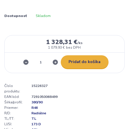
Dostupnosť
Skladom
1 328,31 €
/
ks
1 079,93 €
bez DPH
Pridať do košíka
Číslo
15226327
produktu:
EAN kód:
7291050068499
Šírka/profil:
380/90
Priemer:
R46
R/D:
Radiálne
TL/TT:
TL
LI/SI:
173 D