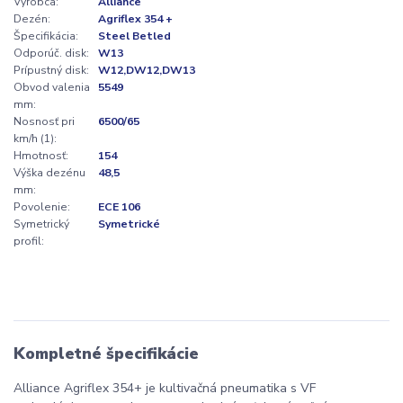
Výrobca:
Alliance
Dezén:
Agriflex 354 +
Špecifikácia:
Steel Betled
Odporúč. disk:
W13
Prípustný disk:
W12,DW12,DW13
Obvod valenia
5549
mm:
Nosnosť pri
6500/65
km/h (1):
Hmotnosť:
154
Výška dezénu
48,5
mm:
Povolenie:
ECE 106
Symetrický
Symetrické
profil:
Kompletné špecifikácie
Alliance Agriflex 354+ je kultivačná pneumatika s VF