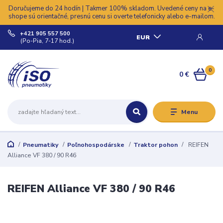
Doručujeme do 24 hodín | Takmer 100% skladom. Uvedené ceny na e-
shope sú orientačné, presnú cenu si overte telefonicky alebo e-mailom.
+421 905 557 500
EUR
(Po-Pia, 7-17 hod.)
0
0 €
Menu
Pneumatiky
Poľnohospodárske
Traktor pohon
REIFEN
Alliance VF 380 / 90 R46
REIFEN Alliance VF 380 / 90 R46