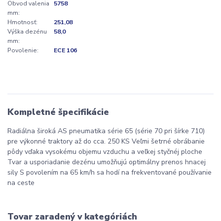
Obvod valenia
5758
mm:
Hmotnosť:
251,08
Výška dezénu
58,0
mm:
Povolenie:
ECE 106
Kompletné špecifikácie
Radiálna široká AS pneumatika série 65 (série 70 pri šírke 710)
pre výkonné traktory až do cca. 250 KS Veľmi šetrné obrábanie
pôdy vďaka vysokému objemu vzduchu a veľkej styčnéj ploche
Tvar a usporiadanie dezénu umožňujú optimálny prenos hnacej
sily S povolením na 65 km/h sa hodí na frekventované používanie
na ceste
Tovar zaradený v kategóriách