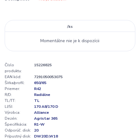
/
ks
Momentálne nie je k dispozícii
Číslo
15226825
produktu:
EAN kód:
7291050053075
Šírka/profil:
650/65
Priemer:
R42
R/D:
Radiálne
TL/TT:
TL
LI/SI:
170 A8/170 D
Výrobca:
Alliance
Dezén:
Agristar 365
Špecifikácia:
R1-W
Odporúč. disk:
20
Prípustný disk:
DW20D,W18