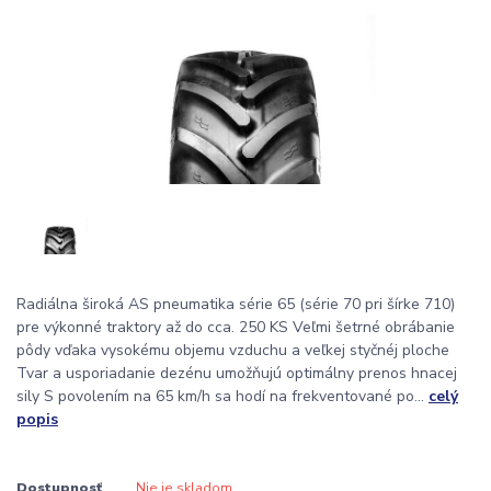
Radiálna široká AS pneumatika série 65 (série 70 pri šírke 710)
pre výkonné traktory až do cca. 250 KS Veľmi šetrné obrábanie
pôdy vďaka vysokému objemu vzduchu a veľkej styčnéj ploche
Tvar a usporiadanie dezénu umožňujú optimálny prenos hnacej
sily S povolením na 65 km/h sa hodí na frekventované po...
celý
popis
Dostupnosť
Nie je skladom