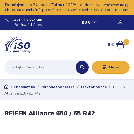
Doručujeme do 24 hodín | Takmer 100% skladom. Uvedené ceny na e-
shope sú orientačné, presnú cenu si overte telefonicky alebo e-mailom.
+421 905 557 500
EUR
(Po-Pia, 7-17 hod.)
0
0 €
Menu
Pneumatiky
Poľnohospodárske
Traktor pohon
REIFEN
Alliance 650 / 65 R42
REIFEN Alliance 650 / 65 R42