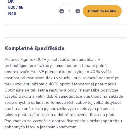
Pridať do košíka
Kompletné špecifikácie
Alliance Agriflex 354+ je kultivačná pneumatika s VF
technológiou pre traktory, samochodné a ťahané poľné
postrekovače Ako VF pneumatika poskytuje o 40 % vyššiu
nosnosť pri rovnakom tlaku vzduchu, príp. rovnakú nosnosť pri
tlaku vzduchu nižšom o 40 % oproti štandardnej pneumatike
Optimálne sa tak šetria rastliny a pôdy Pneumatika poskytuje
vysokú trakciu a veľmi dobré samočistiace vlastnosti na základe
zosilnených a optimálne formovaných zubov Jej veľká dotyková
plocha a konštrukcia jej nárazníkových oceľových pásov sa
takisto postarajú o trakciu a dobré rozloženie tlaku na pôde
Pneumatika sa vyznačuje dobrou životnosťou, nízkou spotrebou
pohonných látok a jazdným komfortom