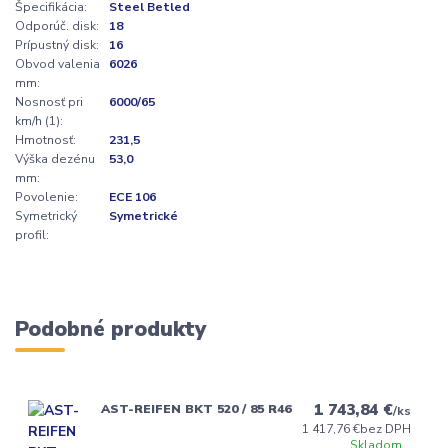
Špecifikácia:
Steel Betled
Odporúč. disk:
18
Prípustný disk:
16
Obvod valenia
6026
mm:
Nosnosť pri
6000/65
km/h (1):
Hmotnosť:
231,5
Výška dezénu
53,0
mm:
Povolenie:
ECE 106
Symetrický
Symetrické
profil:
Podobné produkty
1 743,84 €
AST-REIFEN BKT 520 / 85 R46
/
ks
1 417,76 €
bez DPH
Skladom