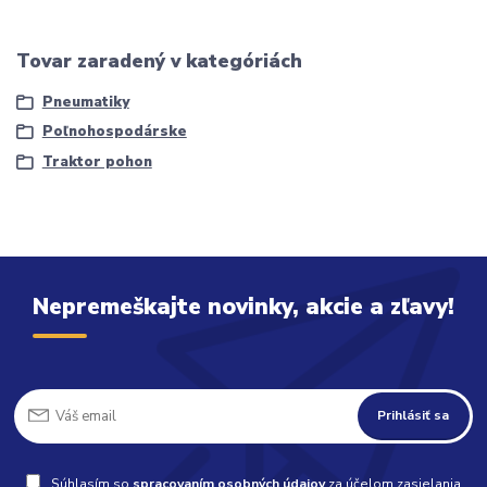
Tovar zaradený v kategóriách
Pneumatiky
Poľnohospodárske
Traktor pohon
Nepremeškajte novinky, akcie a zľavy!
Prihlásiť sa
Súhlasím so
spracovaním osobných údajov
za účelom zasielania