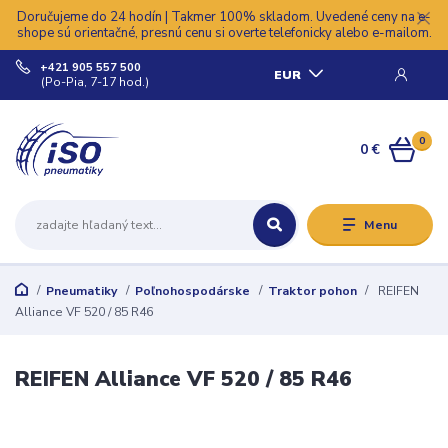
Doručujeme do 24 hodín | Takmer 100% skladom. Uvedené ceny na e-
shope sú orientačné, presnú cenu si overte telefonicky alebo e-mailom.
+421 905 557 500
EUR
(Po-Pia, 7-17 hod.)
0
0 €
Menu
Pneumatiky
Poľnohospodárske
Traktor pohon
REIFEN
Alliance VF 520 / 85 R46
REIFEN Alliance VF 520 / 85 R46