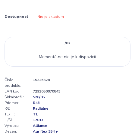
Dostupnosť
Nie je skladom
/
ks
Momentálne nie je k dispozícii
Číslo
15226328
produktu:
EAN kód:
7291050070843
Šírka/profil:
520/85
Priemer:
R46
R/D:
Radiálne
TL/TT:
TL
LI/SI:
170 D
Výrobca:
Alliance
Dezén:
Agriflex 354 +