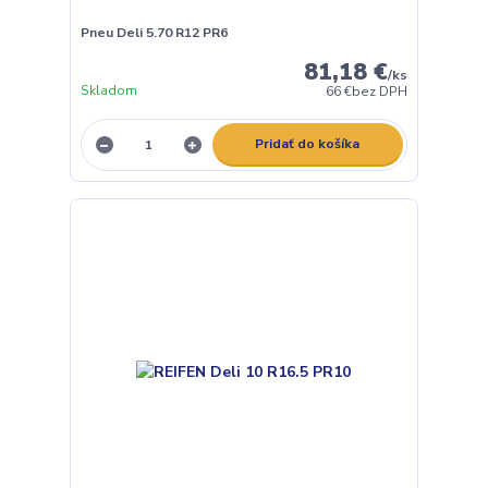
Pneu Deli 5.70 R12 PR6
81,18 €
/
ks
Skladom
66 €
bez DPH
Pridať do košíka