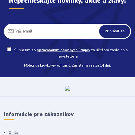
Nepremeškajte novinky, akcie a zľavy!
Prihlásiť sa
Súhlasím so
spracovaním osobných údajov
za účelom zasielania
newslettera.
Môžete sa kedykoľvek odhlásiť. Zasielame raz za 14 dní.
Informácie pre zákazníkov
O nás