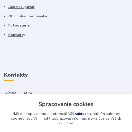
Ako nakupovať
Obchodné podmienky
Fotogaléria
Kontakty
Kontakty
Miro
+421 905 557 500
Spracovanie cookies
(Po-Pia, 7-17 hod.)
Náš e-shop a partneri potrebujú Váš
súhlas
s použitím súborov
isopneumatiky@isopneumatiky.sk
cookies, aby Vám mohli zobrazovať informácie týkajúce sa Vašich
záujmov.