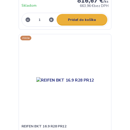
816,67 €
/
ks
Skladom
663,96 €
bez DPH
Pridať do košíka
Akcia
REIFEN BKT 16.9 R28 PR12