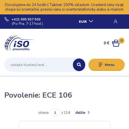
Doručujeme do 24 hodín | Takmer 100% skladom. Uvedené ceny na e-
shope sú orientačné, presnú cenu si overte telefonicky alebo e-mailom.
+421 905 557 500
EUR
(Po-Pia, 7-17 hod.)
0
0 €
Menu
Povolenie: ECE 106
strana
z 114
ďalšie