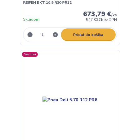
REIFEN BKT 16.9 R30 PR12
673,79 €
/
ks
Skladom
547,80 €
bez DPH
Pridať do košíka
Novinka