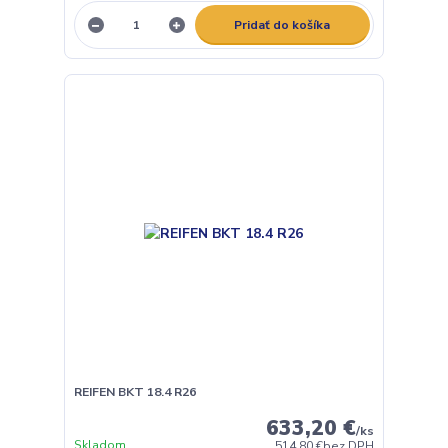
Pridať do košíka
REIFEN BKT 18.4 R26
633,20 €
/
ks
Skladom
514,80 €
bez DPH