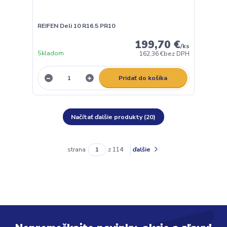
REIFEN Deli 10 R16.5 PR10
199,70 €
/
ks
Skladom
162,36 €
bez DPH
Pridať do košíka
Načítať ďalšie produkty (20)
strana
z 114
ďalšie