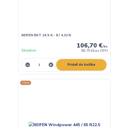
REIFEN BKT 16 X 6 - 8 / 4.33 R
106,70 €
/
ks
Skladom
86,75 €
bez DPH
Pridať do košíka
Akcia