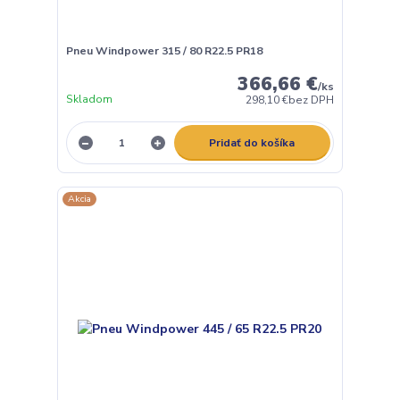
Pneu Windpower 315 / 80 R22.5 PR18
366,66 €
/
ks
Skladom
298,10 €
bez DPH
Pridať do košíka
Akcia