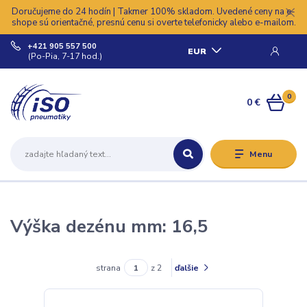
Doručujeme do 24 hodín | Takmer 100% skladom. Uvedené ceny na e-
shope sú orientačné, presnú cenu si overte telefonicky alebo e-mailom.
+421 905 557 500
EUR
(Po-Pia, 7-17 hod.)
0
0 €
Menu
Výška dezénu mm: 16,5
strana
z 2
ďalšie