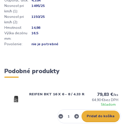
Odporúč. disk:
4,33R
Nosnosť pri
1495/25
km/h (1):
Nosnosť pri
1150/25
km/h (2):
Hmotnosť:
14,86
Výška dezénu
16,5
mm:
Povolenie:
nie je potrebné
Podobné produkty
79,83 €
REIFEN BKT 16 X 6 - 8 / 4.33 R
/
ks
64,90 €
bez DPH
Skladom
Pridať do košíka