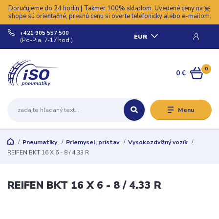
Doručujeme do 24 hodín | Takmer 100% skladom. Uvedené ceny na e-
shope sú orientačné, presnú cenu si overte telefonicky alebo e-mailom.
+421 905 557 500
EUR
(Po-Pia, 7-17 hod.)
0
0 €
Menu
Pneumatiky
Priemysel, prístav
Vysokozdvižný vozík
REIFEN BKT 16 X 6 - 8 / 4.33 R
REIFEN BKT 16 X 6 - 8 / 4.33 R