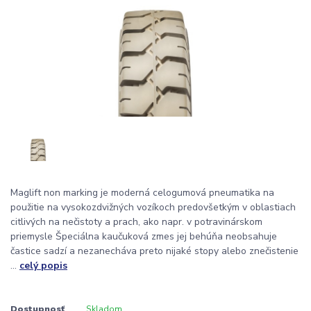
Maglift non marking je moderná celogumová pneumatika na
použitie na vysokozdvižných vozíkoch predovšetkým v oblastiach
citlivých na nečistoty a prach, ako napr. v potravinárskom
priemysle Špeciálna kaučuková zmes jej behúňa neobsahuje
častice sadzí a nezanecháva preto nijaké stopy alebo znečistenie
...
celý popis
Dostupnosť
Skladom