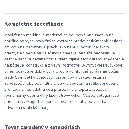
Kompletné špecifikácie
Maglift non marking je moderná celogumová pneumatika na
použitie na vysokozdvižných vozíkoch predovšetkým v oblastiach
citlivých na nečistoty a prach, ako napr. v potravinárskom
priemysle Špeciálna kaučuková zmes jej behúňa neobsahuje
častice sadzí a nezanecháva preto nijaké stopy alebo znečistenie
na pôde Jej konštrukcia z veľmi hodnotnej 3-vrstvovej kaučukovej
zmesi poskytuje dobrý tichý chod a komfortné správanie počas
jazdy Štyri balíky oceľových prstencov v základnej zmesi
zabezpečia, aby optimálne a pevne sedela na ráfiku Jej odolná
profilová zmes odolná voči prerezaniu a teplu zabezpečí
rovnomerný oder a dlhý kilometrový výkon Všetky celogumové
pneumatiky Maglift sú konštruované tak, aby od vozidla
odvádzali statický náboj
Tovar zaradený v kategóriách