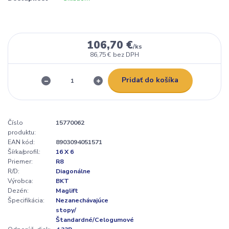
106,70 €
/
ks
86,75 €
bez DPH
Pridať do košíka
Číslo
15770062
produktu:
EAN kód:
8903094051571
Šírka/profil:
16 X 6
Priemer:
R8
R/D:
Diagonálne
Výrobca:
BKT
Dezén:
Maglift
Špecifikácia:
Nezanechávajúce
stopy/
Štandardné/Celogumové