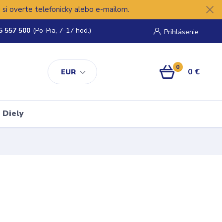
si overte telefonicky alebo e-mailom.
5 557 500
(Po-Pia, 7-17 hod.)
Prihlásenie
0
0 €
EUR
Diely