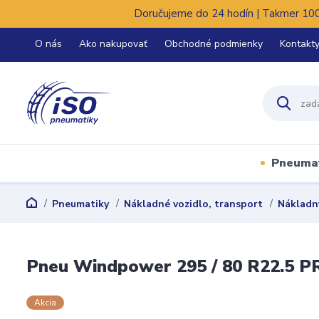
Doručujeme do 24 hodín | Takmer 100%
O nás
Ako nakupovať
Obchodné podmienky
Kontakt
Pneuma
Pneumatiky
Nákladné vozidlo, transport
Nákladn
Pneu Windpower 295 / 80 R22.5 P
Akcia