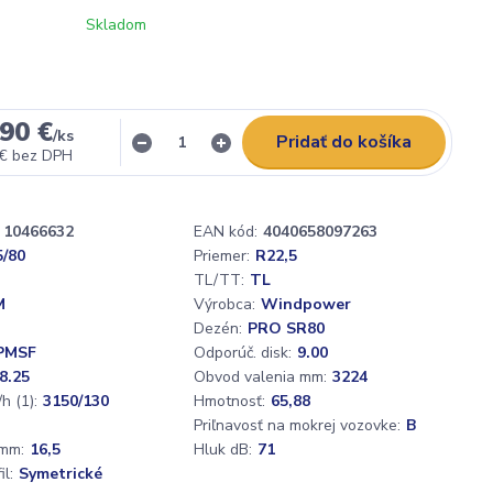
Skladom
90 €
/
ks
Pridať do košíka
 €
bez DPH
10466632
EAN kód:
4040658097263
5/80
Priemer:
R22,5
TL/TT:
TL
M
Výrobca:
Windpower
Dezén:
PRO SR80
PMSF
Odporúč. disk:
9.00
8.25
Obvod valenia mm:
3224
h (1):
3150/130
Hmotnosť:
65,88
D
Priľnavosť na mokrej vozovke:
B
mm:
16,5
Hluk dB:
71
l:
Symetrické