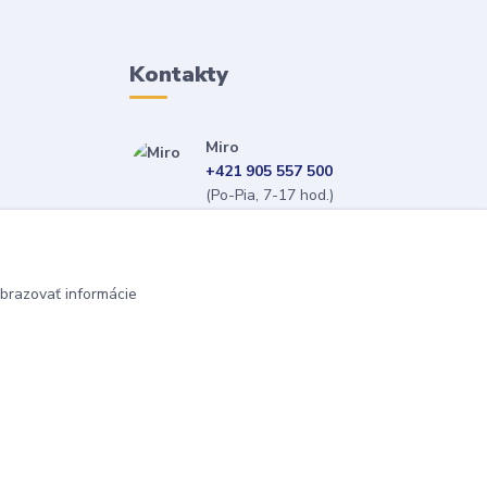
Kontakty
Miro
+421 905 557 500
(Po-Pia, 7-17 hod.)
isopneumatiky@isopneumatiky.sk
brazovať informácie
Vytvorené na
Eshop-rychlo.sk