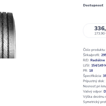
Dostupnosť
336,
273,90
Číslo produktu:
Šírka/profil:
29
R/D:
Radiálne
LI/SI:
154/149 
PR:
18
Špecifikácia:
3
Prípustný disk:
Nosnosť pri km/
Valivý odpor:
Výška dezénu 
Symetrický profi