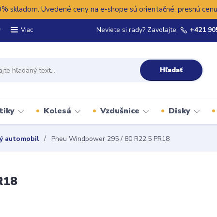
 skladom. Uvedené ceny na e-shope sú orientačné, presnú cenu 
y
Neviete si rady? Zavolajte.
+421 90
Viac
Hľadať
tiky
Kolesá
Vzdušnice
Disky
ý automobil
Pneu Windpower 295 / 80 R22.5 PR18
R18