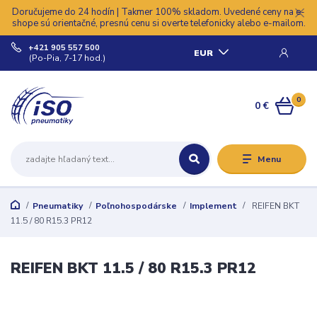
Doručujeme do 24 hodín | Takmer 100% skladom. Uvedené ceny na e-
shope sú orientačné, presnú cenu si overte telefonicky alebo e-mailom.
+421 905 557 500
EUR
(Po-Pia, 7-17 hod.)
0
0 €
Menu
Pneumatiky
Poľnohospodárske
Implement
REIFEN BKT
11.5 / 80 R15.3 PR12
REIFEN BKT 11.5 / 80 R15.3 PR12