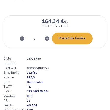
164,34 €
/
ks
133,61 €
bez DPH
Pridať do košíka
Číslo
15711780
produktu:
EAN kód:
8903094018727
Šírka/profil:
11,5/80
Priemer:
R15,3
R/D:
Diagonálne
TL/TT:
TL
LI/SI:
123 A8/135 A8
Výrobca:
BKT
PR:
12
Dezén:
AS 504
Odporúč. disk:
9.00