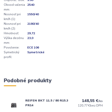
Obvod valenia
2540
mm:
Nosnosť pri
1550/40
km/h (1):
Nosnosť pri
2180/40
km/h (2):
Hmotnosť:
29,72
Výška dezénu
23,0
mm:
Povolenie:
ECE 106
Symetrický
Symetrické
profil:
Podobné produkty
148,55 €
REIFEN BKT 11.5 / 80 R15.3
/
ks
PR14
120,77 €
bez DPH