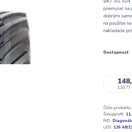
BKT AS 504 j
priemysel na 
dobrými samoč
na použitie n
nakladacie prá
Dostupnosť
148,
120,77
Číslo produktu:
Šírka/profil:
11,
R/D:
Diagonál
LI/SI:
126 A8/1