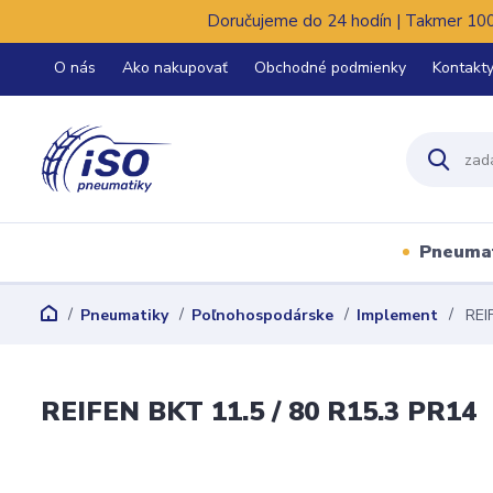
Doručujeme do 24 hodín | Takmer 100%
O nás
Ako nakupovať
Obchodné podmienky
Kontakt
Pneuma
Pneumatiky
Poľnohospodárske
Implement
REIF
REIFEN BKT 11.5 / 80 R15.3 PR14