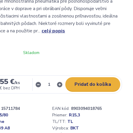
e mnohostranná pneumatika pre poľnohospodárstvo a
práce v doprave a pri obrábaní pôdy. Disponuje veľmi
istiacimi vlastnosťami a zosilnenou priľnavosťou, ideálna
a bahnitých pôdach. Niektoré rozmery boli vyvinuté pre
ce a na použitie pr...
celý popis
Skladom
55 €
/
ks
Pridať do košíka
 €
bez DPH
15711784
EAN kód:
8903094018765
5/80
Priemer:
R15,3
ne
TL/TT:
TL
39 A8
Výrobca:
BKT