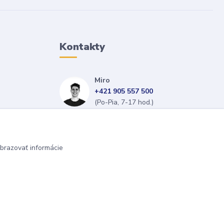
Kontakty
Miro
+421 905 557 500
(Po-Pia, 7-17 hod.)
isopneumatiky@isopneumatiky.sk
brazovať informácie
Vytvorené na
Eshop-rychlo.sk