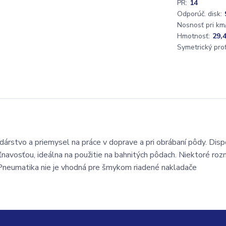
PR:
14
Odporúč. disk:
Nosnosť pri km/
Hmotnosť:
29,
Symetrický profi
stvo a priemysel na práce v doprave a pri obrábaní pôdy. Disp
ľnavosťou, ideálna na použitie na bahnitých pôdach. Niektoré roz
a. Pneumatika nie je vhodná pre šmykom riadené nakladače