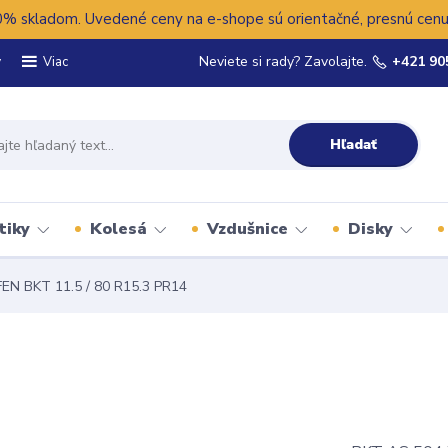
 skladom. Uvedené ceny na e-shope sú orientačné, presnú cenu 
y
Neviete si rady? Zavolajte.
+421 90
Viac
Hľadať
tiky
Kolesá
Vzdušnice
Disky
EN BKT 11.5 / 80 R15.3 PR14