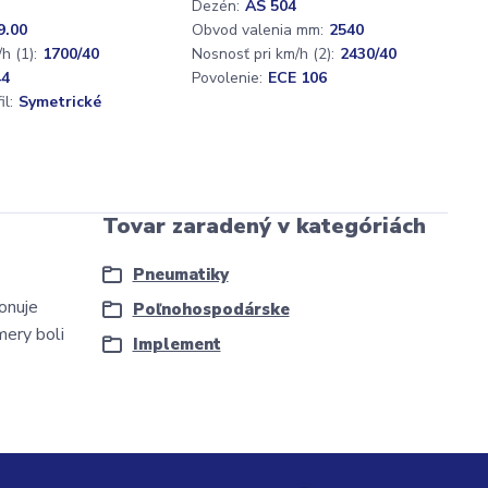
Dezén:
AS 504
9.00
Obvod valenia mm:
2540
h (1):
1700/40
Nosnosť pri km/h (2):
2430/40
44
Povolenie:
ECE 106
l:
Symetrické
Tovar zaradený v kategóriách
Pneumatiky
onuje
Poľnohospodárske
mery boli
Implement