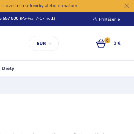
si overte telefonicky alebo e-mailom.
5 557 500
(Po-Pia, 7-17 hod.)
Prihlásenie
0
0 €
EUR
Diely