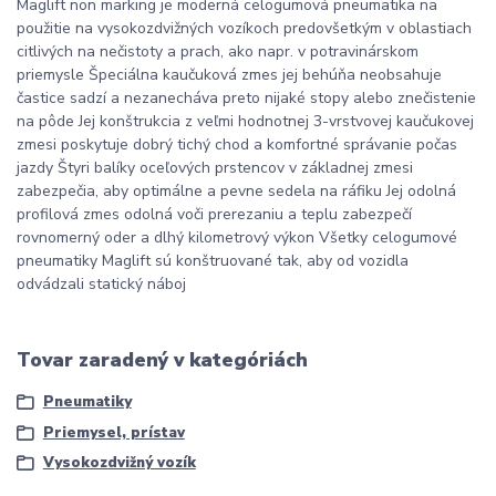
Maglift non marking je moderná celogumová pneumatika na
použitie na vysokozdvižných vozíkoch predovšetkým v oblastiach
citlivých na nečistoty a prach, ako napr. v potravinárskom
priemysle Špeciálna kaučuková zmes jej behúňa neobsahuje
častice sadzí a nezanecháva preto nijaké stopy alebo znečistenie
na pôde Jej konštrukcia z veľmi hodnotnej 3-vrstvovej kaučukovej
zmesi poskytuje dobrý tichý chod a komfortné správanie počas
jazdy Štyri balíky oceľových prstencov v základnej zmesi
zabezpečia, aby optimálne a pevne sedela na ráfiku Jej odolná
profilová zmes odolná voči prerezaniu a teplu zabezpečí
rovnomerný oder a dlhý kilometrový výkon Všetky celogumové
pneumatiky Maglift sú konštruované tak, aby od vozidla
odvádzali statický náboj
Tovar zaradený v kategóriách
Pneumatiky
Priemysel, prístav
Vysokozdvižný vozík