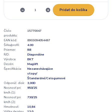
Pridať do košíka
Číslo
15770047
produktu:
EAN kód:
8903094054497
Šírka/profil:
4.00
Priemer:
R8
R/D:
Diagonálne
Výrobca:
BKT
Dezén:
Maglift
Špecifikácia:
Nezanechávajúce
stopy/
Štandardné/Celogumové
Odporúč. disk:
3,00D
Nosnosť pri
950/25
km/h (1):
Nosnosť pri
730/25
km/h (2):
Hmotnosť:
10,84
Výška dezénu
13,0