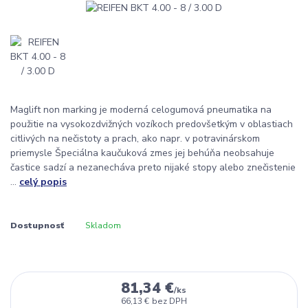
Maglift non marking je moderná celogumová pneumatika na
použitie na vysokozdvižných vozíkoch predovšetkým v oblastiach
citlivých na nečistoty a prach, ako napr. v potravinárskom
priemysle Špeciálna kaučuková zmes jej behúňa neobsahuje
častice sadzí a nezanecháva preto nijaké stopy alebo znečistenie
...
celý popis
Dostupnosť
Skladom
81,34 €
/
ks
66,13 €
bez DPH