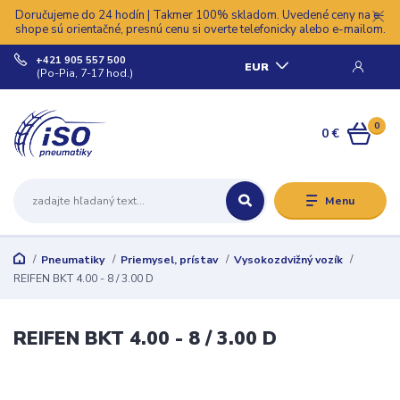
Doručujeme do 24 hodín | Takmer 100% skladom. Uvedené ceny na e-
shope sú orientačné, presnú cenu si overte telefonicky alebo e-mailom.
+421 905 557 500
EUR
(Po-Pia, 7-17 hod.)
0
0 €
Menu
Pneumatiky
Priemysel, prístav
Vysokozdvižný vozík
REIFEN BKT 4.00 - 8 / 3.00 D
REIFEN BKT 4.00 - 8 / 3.00 D