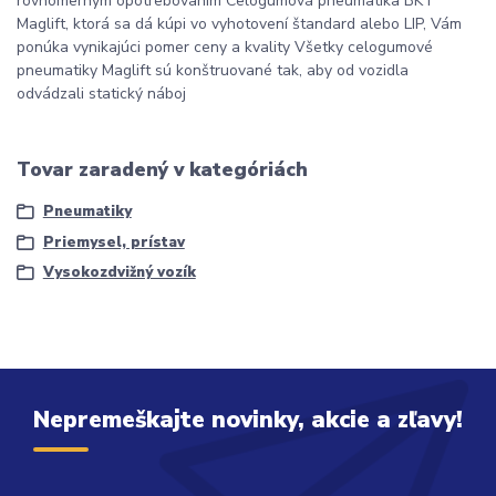
rovnomerným opotrebovaním Celogumová pneumatika BKT
Maglift, ktorá sa dá kúpi vo vyhotovení štandard alebo LIP, Vám
ponúka vynikajúci pomer ceny a kvality Všetky celogumové
pneumatiky Maglift sú konštruované tak, aby od vozidla
odvádzali statický náboj
Tovar zaradený v kategóriách
Pneumatiky
Priemysel, prístav
Vysokozdvižný vozík
Nepremeškajte novinky, akcie a zľavy!