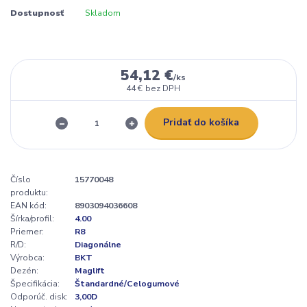
Dostupnosť
Skladom
54,12 €
/
ks
44 €
bez DPH
Pridať do košíka
Číslo
15770048
produktu:
EAN kód:
8903094036608
Šírka/profil:
4.00
Priemer:
R8
R/D:
Diagonálne
Výrobca:
BKT
Dezén:
Maglift
Špecifikácia:
Štandardné/Celogumové
Odporúč. disk:
3,00D