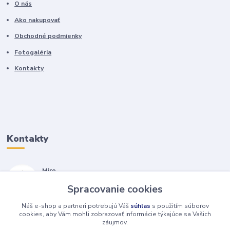
O nás
Ako nakupovať
Obchodné podmienky
Fotogaléria
Kontakty
Kontakty
Miro
+421 905 557 500
Spracovanie cookies
(Po-Pia, 7-17 hod.)
Náš e-shop a partneri potrebujú Váš
súhlas
s použitím súborov
isopneumatiky@isopneumatiky.sk
cookies, aby Vám mohli zobrazovať informácie týkajúce sa Vašich
záujmov.