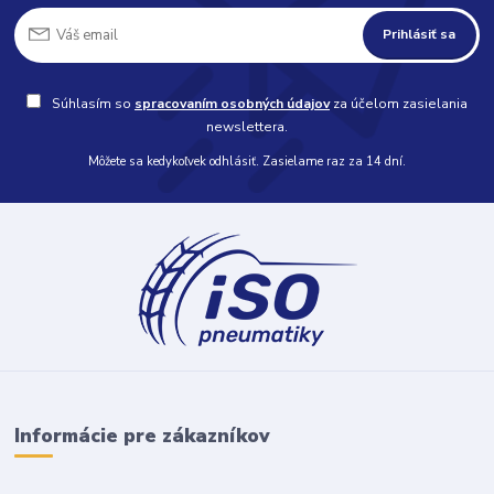
Prihlásiť sa
Súhlasím so
spracovaním osobných údajov
za účelom zasielania
newslettera.
Môžete sa kedykoľvek odhlásiť. Zasielame raz za 14 dní.
Informácie pre zákazníkov