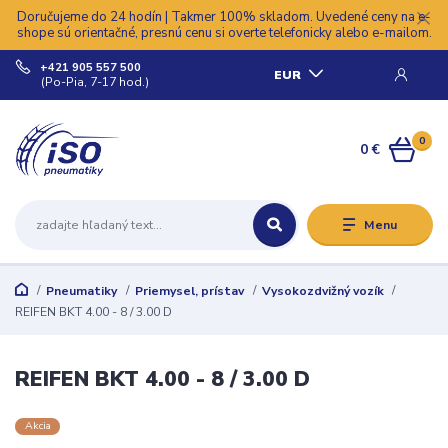
Doručujeme do 24 hodín | Takmer 100% skladom. Uvedené ceny na e-
shope sú orientačné, presnú cenu si overte telefonicky alebo e-mailom.
+421 905 557 500
EUR
(Po-Pia, 7-17 hod.)
0
0 €
Menu
Pneumatiky
Priemysel, prístav
Vysokozdvižný vozík
REIFEN BKT 4.00 - 8 / 3.00 D
REIFEN BKT 4.00 - 8 / 3.00 D
Akcia