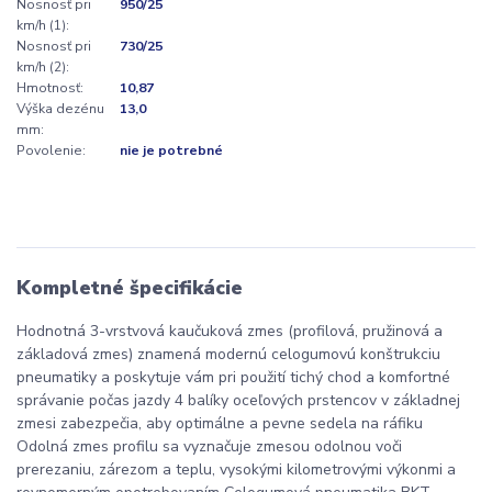
Nosnosť pri
950/25
km/h (1):
Nosnosť pri
730/25
km/h (2):
Hmotnosť:
10,87
Výška dezénu
13,0
mm:
Povolenie:
nie je potrebné
Kompletné špecifikácie
Hodnotná 3-vrstvová kaučuková zmes (profilová, pružinová a
základová zmes) znamená modernú celogumovú konštrukciu
pneumatiky a poskytuje vám pri použití tichý chod a komfortné
správanie počas jazdy 4 balíky oceľových prstencov v základnej
zmesi zabezpečia, aby optimálne a pevne sedela na ráfiku
Odolná zmes profilu sa vyznačuje zmesou odolnou voči
prerezaniu, zárezom a teplu, vysokými kilometrovými výkonmi a