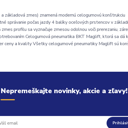
vá a základová zmes) znamená modernú celogumovú konštrukciu
rtné správanie počas jazdy 4 balíky oceľových prstencov v základ
 zmes profilu sa vyznačuje zmesou odolnou voči prerezaniu, zár
otrebovaním Celogumová pneumatika BKT Maglift, ktorá sa dá k
mer ceny a kvality Všetky celogumové pneumatiky Maglift sú ko
Nepremeškajte novinky, akcie a zľavy!
Prihlási