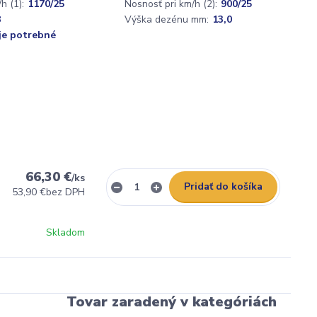
h (1):
1170/25
Nosnosť pri km/h (2):
900/25
8
Výška dezénu mm:
13,0
 je potrebné
66,30 €
/
ks
Pridať do košíka
53,90 €
bez DPH
Skladom
Tovar zaradený v kategóriách