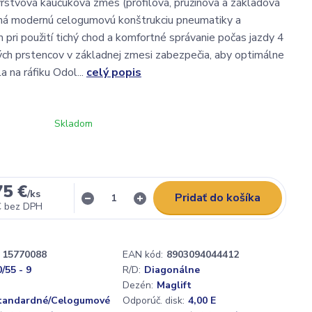
stvová kaučuková zmes (profilová, pružinová a základová
á modernú celogumovú konštrukciu pneumatiky a
 pri použití tichý chod a komfortné správanie počas jazdy 4
ých prstencov v základnej zmesi zabezpečia, aby optimálne
 na ráfiku Odol...
celý popis
Skladom
75 €
/
ks
Pridať do košíka
€
bez DPH
15770088
EAN kód:
8903094044412
/55 - 9
R/D:
Diagonálne
Dezén:
Maglift
tandardné/Celogumové
Odporúč. disk:
4,00 E