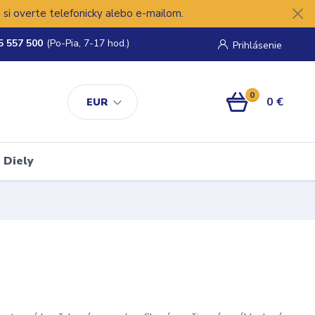
si overte telefonicky alebo e-mailom.
5 557 500
(Po-Pia, 7-17 hod.)
Prihlásenie
0
0 €
EUR
Diely