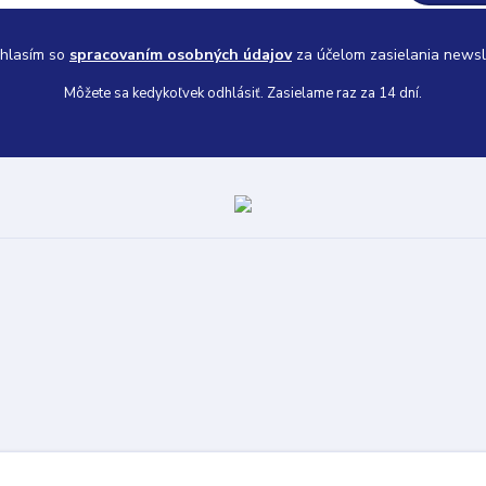
hlasím so
spracovaním osobných údajov
za účelom zasielania newsl
Môžete sa kedykoľvek odhlásiť. Zasielame raz za 14 dní.