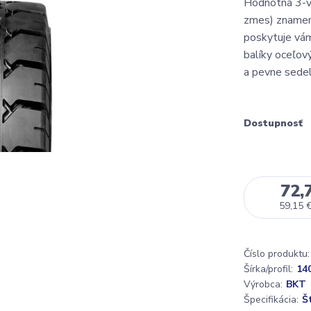
Hodnotná 3-vr
zmes) znamen
poskytuje vám
balíky oceľov
a pevne sedela
Dostupnosť
72,
59,15 
Číslo produktu:
Šírka/profil:
140
Výrobca:
BKT
Špecifikácia:
Š