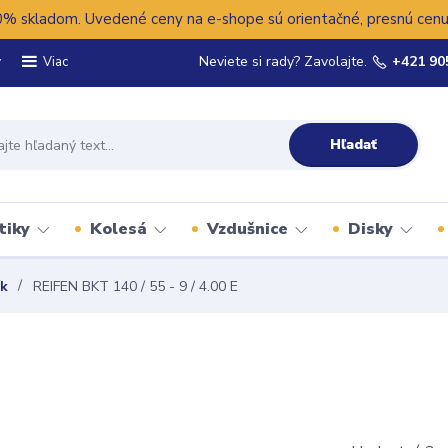
 skladom. Uvedené ceny na e-shope sú orientačné, presnú cenu 
y
Neviete si rady? Zavolajte.
+421 90
Viac
Hľadať
tiky
Kolesá
Vzdušnice
Disky
ík
REIFEN BKT 140 / 55 - 9 / 4.00 E