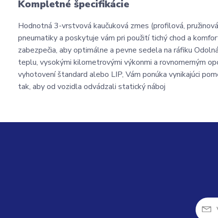
Kompletné špecifikácie
Hodnotná 3-vrstvová kaučuková zmes (profilová, pružino
pneumatiky a poskytuje vám pri použití tichý chod a komfo
zabezpečia, aby optimálne a pevne sedela na ráfiku Odolná
teplu, vysokými kilometrovými výkonmi a rovnomerným op
vyhotovení štandard alebo LIP, Vám ponúka vynikajúci po
tak, aby od vozidla odvádzali statický náboj