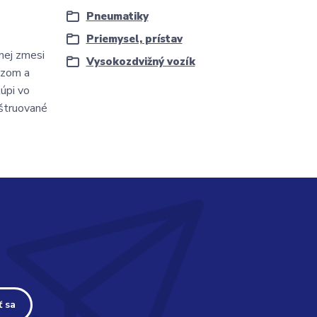
Pneumatiky
Priemysel, prístav
nej zmesi
Vysokozdvižný vozík
ezom a
úpi vo
nštruované
ť sa