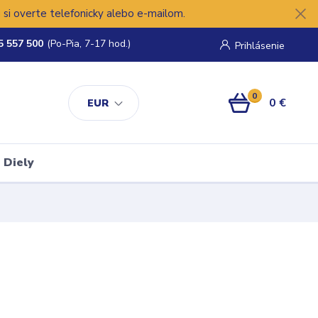
si overte telefonicky alebo e-mailom.
5 557 500
(Po-Pia, 7-17 hod.)
Prihlásenie
0
0 €
EUR
Diely