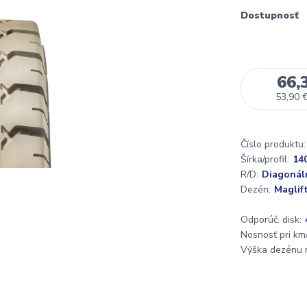
Dostupnosť
66,
53,90 
Číslo produktu:
Šírka/profil:
140
R/D:
Diagonál
Dezén:
Maglif
Odporúč. disk:
Nosnosť pri km/
Výška dezénu 