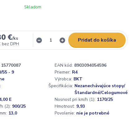
Skladom
30 €
/
ks
Pridať do košíka
€
bez DPH
15770087
EAN kód:
8903094054596
/55 - 9
Priemer:
R4
ne
Výrobca:
BKT
t
Špecifikácia:
Nezanechávajúce stopy/
Štandardné/Celogumové
4,00 E
Nosnosť pri km/h (1):
1170/25
h (2):
900/25
Hmotnosť:
9,93
mm:
13,0
Povolenie:
nie je potrebné