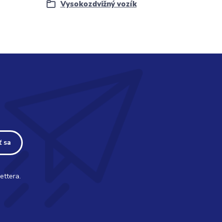
Vysokozdvižný vozík
ť sa
ettera.