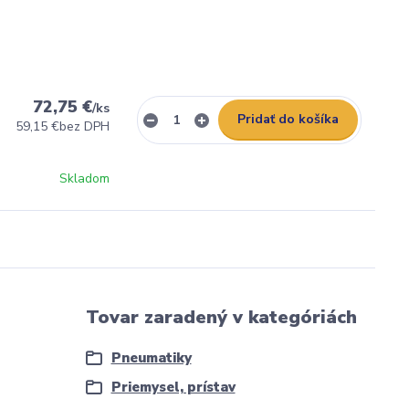
72,75 €
/
ks
Pridať do košíka
59,15 €
bez DPH
Skladom
Tovar zaradený v kategóriách
Pneumatiky
Priemysel, prístav