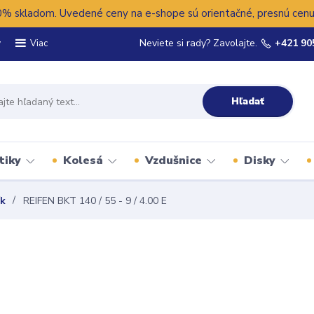
 skladom. Uvedené ceny na e-shope sú orientačné, presnú cenu 
y
Neviete si rady? Zavolajte.
+421 90
Viac
Hľadať
tiky
Kolesá
Vzdušnice
Disky
ík
REIFEN BKT 140 / 55 - 9 / 4.00 E