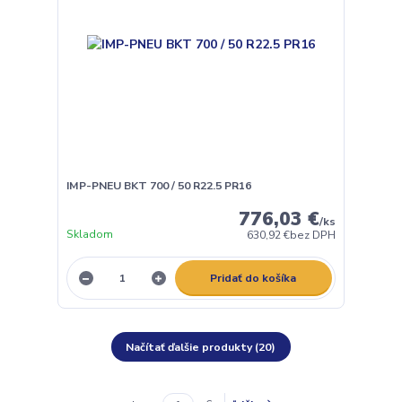
IMP-PNEU BKT 700 / 50 R22.5 PR16
776,03 €
/
ks
Skladom
630,92 €
bez DPH
Pridať do košíka
Načítať ďalšie produkty (20)