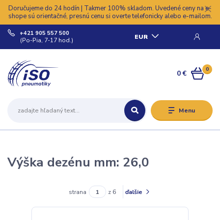
Doručujeme do 24 hodín | Takmer 100% skladom. Uvedené ceny na e-
shope sú orientačné, presnú cenu si overte telefonicky alebo e-mailom.
+421 905 557 500
EUR
(Po-Pia, 7-17 hod.)
0
0 €
Menu
Výška dezénu mm: 26,0
strana
z 6
ďalšie