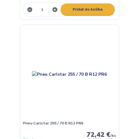
Pridať do košíka
Pneu Carlstar 255 / 70 B R12 PR6
72,42 €
/
ks