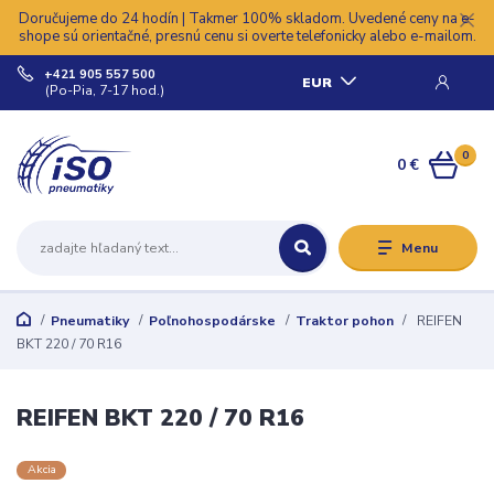
Doručujeme do 24 hodín | Takmer 100% skladom. Uvedené ceny na e-
shope sú orientačné, presnú cenu si overte telefonicky alebo e-mailom.
+421 905 557 500
EUR
(Po-Pia, 7-17 hod.)
0
0 €
Menu
Pneumatiky
Poľnohospodárske
Traktor pohon
REIFEN
BKT 220 / 70 R16
REIFEN BKT 220 / 70 R16
Akcia