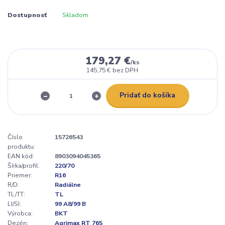
Dostupnosť
Skladom
179,27 €
/
ks
145,75 €
bez DPH
Pridať do košíka
Číslo
15726543
produktu:
EAN kód:
8903094045365
Šírka/profil:
220/70
Priemer:
R16
R/D:
Radiálne
TL/TT:
TL
LI/SI:
99 A8/99 B
Výrobca:
BKT
Dezén:
Agrimax RT 765