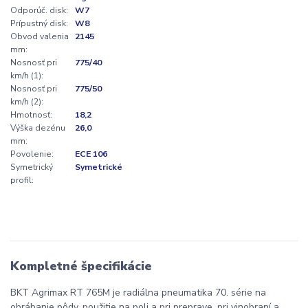
Odporúč. disk:
W7
Prípustný disk:
W8
Obvod valenia
2145
mm:
Nosnosť pri
775/40
km/h (1):
Nosnosť pri
775/50
km/h (2):
Hmotnosť:
18,2
Výška dezénu
26,0
mm:
Povolenie:
ECE 106
Symetrický
Symetrické
profil:
Kompletné špecifikácie
BKT Agrimax RT 765M je radiálna pneumatika 70. série na
obrábanie pôdy, použitie na poli a pri preprave, pri vinobraní a