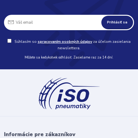
Prihlásiť sa
Súhlasím so
spracovaním osobných údajov
za účelom zasielania
newslettera.
Môžete sa kedykoľvek odhlásiť. Zasielame raz za 14 dní.
Informácie pre zákazníkov