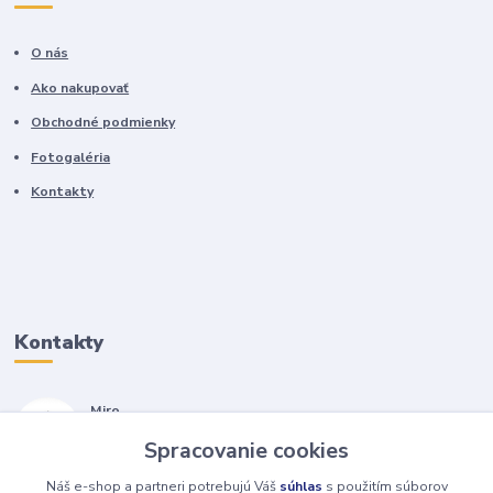
O nás
Ako nakupovať
Obchodné podmienky
Fotogaléria
Kontakty
Kontakty
Miro
+421 905 557 500
Spracovanie cookies
(Po-Pia, 7-17 hod.)
Náš e-shop a partneri potrebujú Váš
súhlas
s použitím súborov