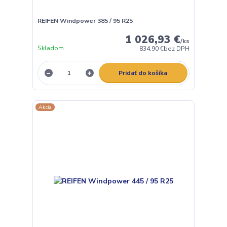
REIFEN Windpower 385 / 95 R25
1 026,93 €
/
ks
Skladom
834,90 €
bez DPH
Pridať do košíka
Akcia