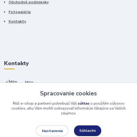
Obchodné podmienky
Fotogaléria
Kontakty
Kontakty
Miro
+421 905 557 500
Spracovanie cookies
(Po-Pia, 7-17 hod.)
Náš e-shop a partneri potrebujú Váš
súhlas
s použitím súborov
isopneumatiky@isopneumatiky.sk
cookies, aby Vám mohli zobrazovať informácie týkajúce sa Vašich
záujmov.
Súhlasím
Nastavenia