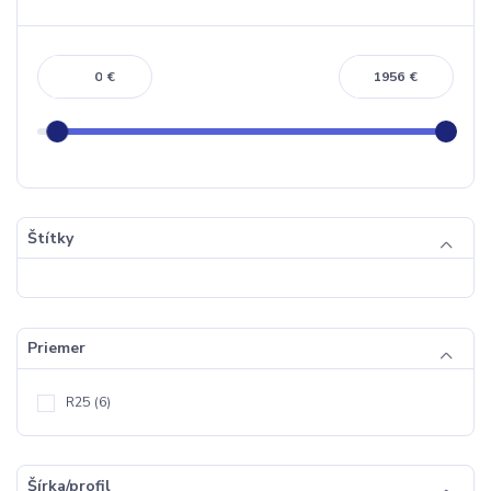
€
€
Štítky
Priemer
R25
(6)
Šírka/profil