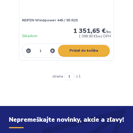
REIFEN Windpower 445 / 95 R25
1 351,65 €
/
ks
Skladom
1 098,90 €
bez DPH
Pridať do košíka
strana
z 1
Nepremeškajte novinky, akcie a zľavy!