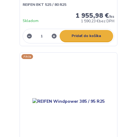
REIFEN BKT 525 / 80 R25
1 955,98 €
/
ks
Skladom
1 590,23 €
bez DPH
Pridať do košíka
Akcia