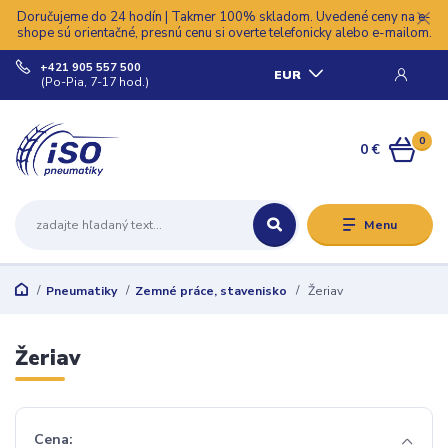
Doručujeme do 24 hodín | Takmer 100% skladom. Uvedené ceny na e-
shope sú orientačné, presnú cenu si overte telefonicky alebo e-mailom.
+421 905 557 500
EUR
(Po-Pia, 7-17 hod.)
0
0 €
Menu
Pneumatiky
Zemné práce, stavenisko
Žeriav
Žeriav
Cena: