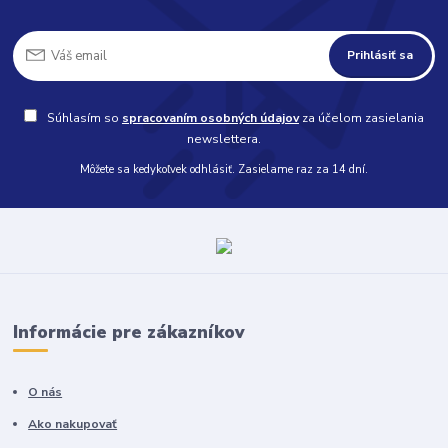
Prihlásiť sa
Súhlasím so
spracovaním osobných údajov
za účelom zasielania
newslettera.
Môžete sa kedykoľvek odhlásiť. Zasielame raz za 14 dní.
Informácie pre zákazníkov
O nás
Ako nakupovať