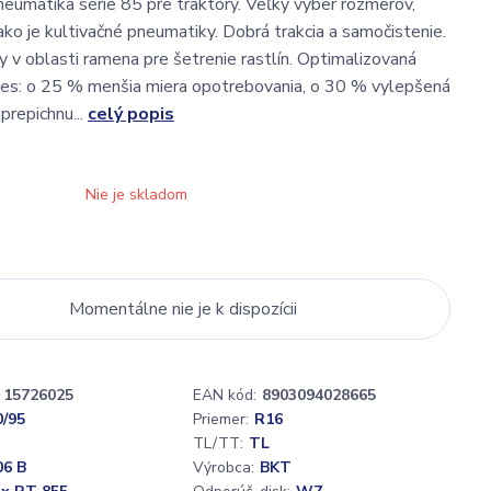
eumatika série 85 pre traktory. Veľký výber rozmerov,
ako je kultivačné pneumatiky. Dobrá trakcia a samočistenie.
 v oblasti ramena pre šetrenie rastlín. Optimalizovaná
es: o 25 % menšia miera opotrebovania, o 30 % vylepšená
prepichnu...
celý popis
Nie je skladom
Momentálne nie je k dispozícii
15726025
EAN kód:
8903094028665
0/95
Priemer:
R16
TL/TT:
TL
06 B
Výrobca:
BKT