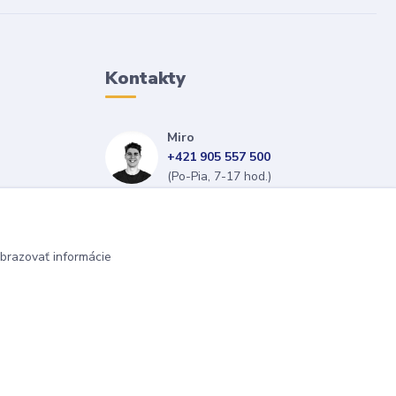
Kontakty
Miro
+421 905 557 500
(Po-Pia, 7-17 hod.)
isopneumatiky@isopneumatiky.sk
brazovať informácie
Vytvorené na
Eshop-rychlo.sk