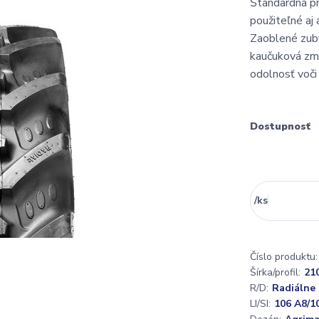
Štandardná pn
použiteľné aj 
Zaoblené zuby
kaučuková zm
odolnosť voči 
Dostupnosť
/
ks
Číslo produktu:
Šírka/profil:
21
R/D:
Radiálne
LI/SI:
106 A8/1