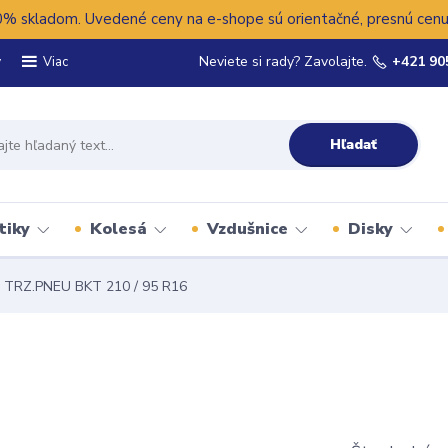
 skladom. Uvedené ceny na e-shope sú orientačné, presnú cenu 
y
Neviete si rady? Zavolajte.
+421 90
Viac
Hľadať
tiky
Kolesá
Vzdušnice
Disky
TRZ.PNEU BKT 210 / 95 R16