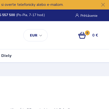
si overte telefonicky alebo e-mailom.
5 557 500
(Po-Pia, 7-17 hod.)
Prihlásenie
0
0 €
EUR
Diely