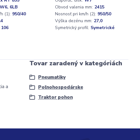
x RT 855
Odporúč. disk:
W7
W6, 6LB
Obvod valenia mm:
2415
h (1):
950/40
Nosnosť pri km/h (2):
950/50
14
Výška dezénu mm:
27,0
 106
Symetrický profil:
Symetrické
Tovar zaradený v kategóriách
Pneumatiky
ia a
Poľnohospodárske
Traktor pohon