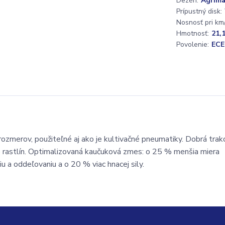
Dezén:
Agrima
Prípustný disk:
Nosnosť pri km/
Hmotnosť:
21,
Povolenie:
ECE
ozmerov, použiteľné aj ako je kultivačné pneumatiky. Dobrá trakc
e rastlín. Optimalizovaná kaučuková zmes: o 25 % menšia miera
 a oddeľovaniu a o 20 % viac hnacej sily.