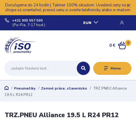
Doručujeme do 24 hodín | Takmer 100% skladom. Uvedené ceny na e-
shope sú orientačné, presnú cenu si overte telefonicky alebo e-mailom.
+421 905 557 500
EUR
(Po-Pia, 7-17 hod.)
0
0 €
Menu
Pneumatiky
Zemné práce, stavenisko
TRZ.PNEU Alliance
19.5 L R24 PR12
TRZ.PNEU Alliance 19.5 L R24 PR12