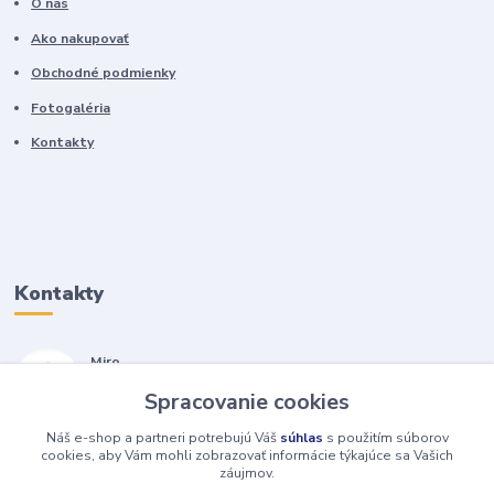
O nás
Ako nakupovať
Obchodné podmienky
Fotogaléria
Kontakty
Kontakty
Miro
+421 905 557 500
Spracovanie cookies
(Po-Pia, 7-17 hod.)
Náš e-shop a partneri potrebujú Váš
súhlas
s použitím súborov
isopneumatiky@isopneumatiky.sk
cookies, aby Vám mohli zobrazovať informácie týkajúce sa Vašich
záujmov.