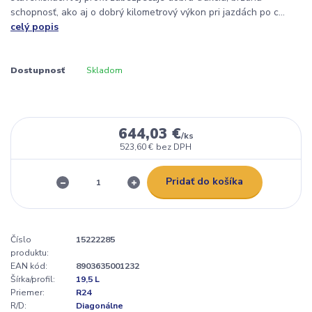
schopnosť, ako aj o dobrý kilometrový výkon pri jazdách po c...
celý popis
Dostupnosť
Skladom
644,03 €
/
ks
523,60 €
bez DPH
Pridať do košíka
Číslo
15222285
produktu:
EAN kód:
8903635001232
Šírka/profil:
19,5 L
Priemer:
R24
R/D:
Diagonálne