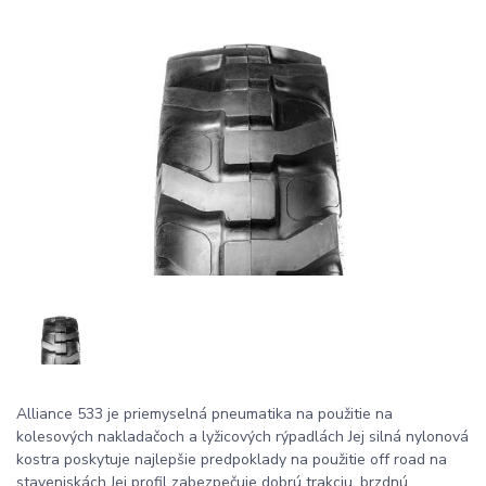
Alliance 533 je priemyselná pneumatika na použitie na
kolesových nakladačoch a lyžicových rýpadlách Jej silná nylonová
kostra poskytuje najlepšie predpoklady na použitie off road na
staveniskách Jej profil zabezpečuje dobrú trakciu, brzdnú