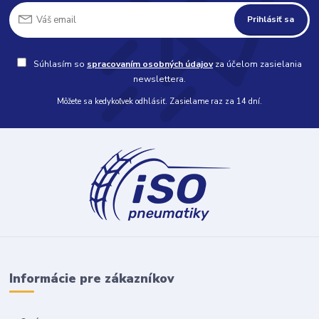
Prihlásiť sa
Súhlasím so
spracovaním osobných údajov
za účelom zasielania
newslettera.
Môžete sa kedykoľvek odhlásiť. Zasielame raz za 14 dní.
Informácie pre zákazníkov