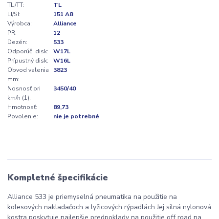
TL/TT:
TL
LI/SI:
151 A8
Výrobca:
Alliance
PR:
12
Dezén:
533
Odporúč. disk:
W17L
Prípustný disk:
W16L
Obvod valenia
3823
mm:
Nosnosť pri
3450/40
km/h (1):
Hmotnosť:
89,73
Povolenie:
nie je potrebné
Kompletné špecifikácie
Alliance 533 je priemyselná pneumatika na použitie na
kolesových nakladačoch a lyžicových rýpadlách Jej silná nylonová
kostra poskytuje najlepšie predpoklady na použitie off road na