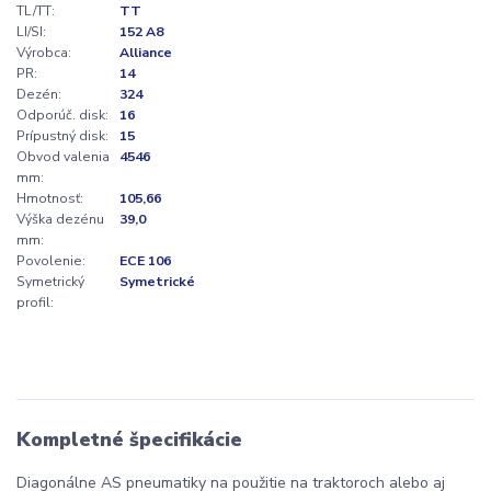
TL/TT:
TT
LI/SI:
152 A8
Výrobca:
Alliance
PR:
14
Dezén:
324
Odporúč. disk:
16
Prípustný disk:
15
Obvod valenia
4546
mm:
Hmotnosť:
105,66
Výška dezénu
39,0
mm:
Povolenie:
ECE 106
Symetrický
Symetrické
profil:
Kompletné špecifikácie
Diagonálne AS pneumatiky na použitie na traktoroch alebo aj