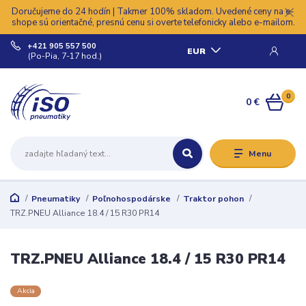
Doručujeme do 24 hodín | Takmer 100% skladom. Uvedené ceny na e-
shope sú orientačné, presnú cenu si overte telefonicky alebo e-mailom.
+421 905 557 500
EUR
(Po-Pia, 7-17 hod.)
0
0 €
Menu
Pneumatiky
Poľnohospodárske
Traktor pohon
TRZ.PNEU Alliance 18.4 / 15 R30 PR14
TRZ.PNEU Alliance 18.4 / 15 R30 PR14
Akcia