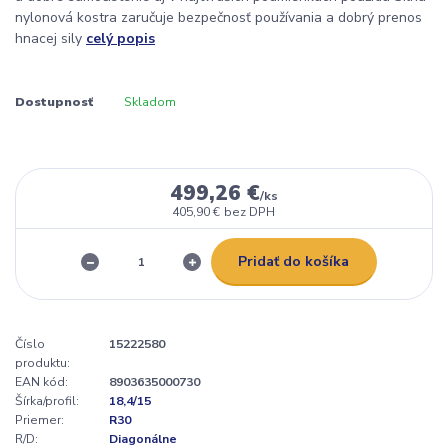
nylonová kostra zaručuje bezpečnosť používania a dobrý prenos
hnacej sily
celý popis
Dostupnosť
Skladom
499,26 €
/
ks
405,90 €
bez DPH
Pridať do košíka
Číslo
15222580
produktu:
EAN kód:
8903635000730
Šírka/profil:
18,4/15
Priemer:
R30
R/D:
Diagonálne