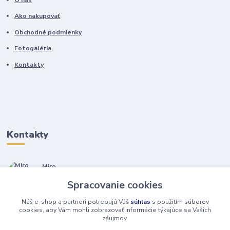
Ako nakupovať
Obchodné podmienky
Fotogaléria
Kontakty
Kontakty
Miro
+421 905 557 500
Spracovanie cookies
(Po-Pia, 7-17 hod.)
Náš e-shop a partneri potrebujú Váš
súhlas
s použitím súborov
isopneumatiky@isopneumatiky.sk
cookies, aby Vám mohli zobrazovať informácie týkajúce sa Vašich
záujmov.