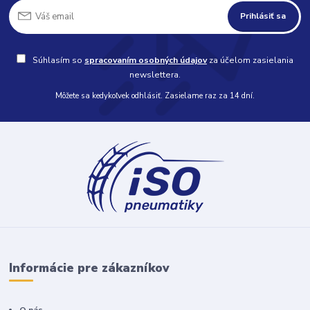
Prihlásiť sa
Súhlasím so
spracovaním osobných údajov
za účelom zasielania
newslettera.
Môžete sa kedykoľvek odhlásiť. Zasielame raz za 14 dní.
Informácie pre zákazníkov
O nás