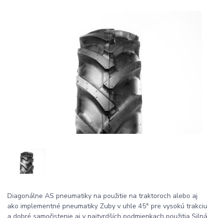
Diagonálne AS pneumatiky na použitie na traktoroch alebo aj
ako implementné pneumatiky Zuby v uhle 45° pre vysokú trakciu
a dobré samočistenie aj v najtvrdších podmienkach použitia Silná