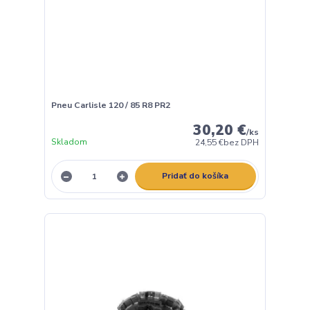
Pneu Carlisle 120 / 85 R8 PR2
30,20 €
/
ks
Skladom
24,55 €
bez DPH
Pridať do košíka