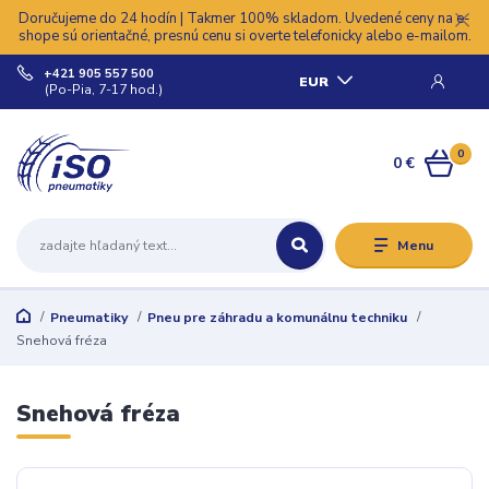
Doručujeme do 24 hodín | Takmer 100% skladom. Uvedené ceny na e-
shope sú orientačné, presnú cenu si overte telefonicky alebo e-mailom.
+421 905 557 500
EUR
(Po-Pia, 7-17 hod.)
0
0 €
Menu
Pneumatiky
Pneu pre záhradu a komunálnu techniku
Snehová fréza
Snehová fréza