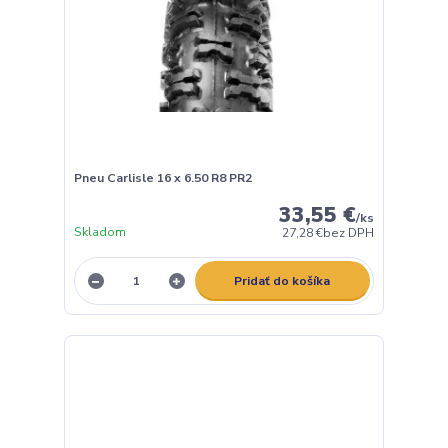
Pneu Carlisle 16 x 6.50 R8 PR2
33,55 €
/
ks
Skladom
27,28 €
bez DPH
Pridať do košíka