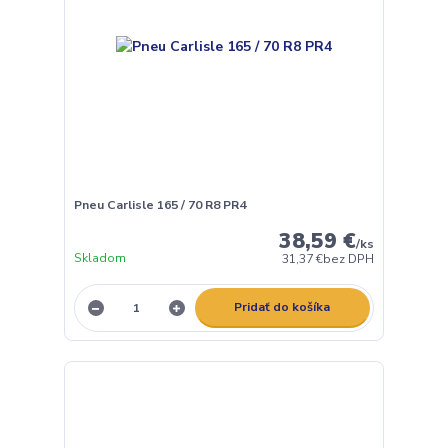
Pneu Carlisle 165 / 70 R8 PR4
38,59 €
/
ks
Skladom
31,37 €
bez DPH
Pridať do košíka