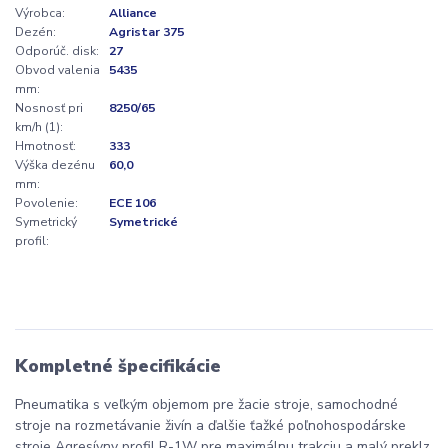
Výrobca:
Alliance
Dezén:
Agristar 375
Odporúč. disk:
27
Obvod valenia
5435
mm:
Nosnosť pri
8250/65
km/h (1):
Hmotnosť:
333
Výška dezénu
60,0
mm:
Povolenie:
ECE 106
Symetrický
Symetrické
profil:
Kompletné špecifikácie
Pneumatika s veľkým objemom pre žacie stroje, samochodné
stroje na rozmetávanie živín a ďalšie ťažké poľnohospodárske
stroje Agresívny profil R-1W pre maximálnu trakciu a malý preklz