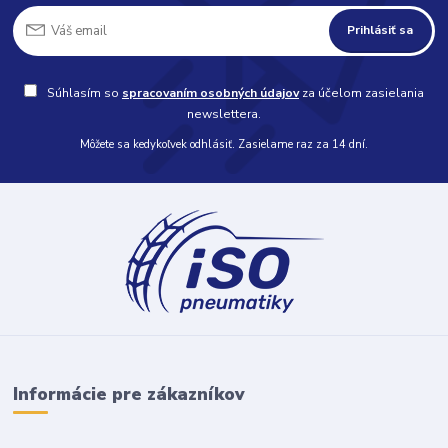
Prihlásiť sa
Súhlasím so
spracovaním osobných údajov
za účelom zasielania
newslettera.
Môžete sa kedykoľvek odhlásiť. Zasielame raz za 14 dní.
Informácie pre zákazníkov