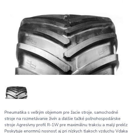
Pneumatika s veľkým objemom pre žacie stroje, samochodné
stroje na rozmetávanie živín a ďalšie ťažké poľnohospodárske
stroje Agresívny profil R-1W pre maximálnu trakciu a malý preklz
Poskytuje enormnú nosnosť aj pri nízkych tlakoch vzduchu Vďaka