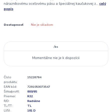
nárazníkovému oceľovému pásu a špeciálnej kaučukovej z...
celý
popis
Dostupnosť
Nie je skladom
/
ks
Momentálne nie je k dispozícii
Číslo
15226764
produktu:
EAN kód:
7291050073547
Šírka/profil:
800/65
Priemer:
R32
R/D:
Radiálne
TL/TT:
TL
LI/SI:
181 D