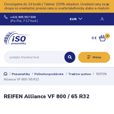
Doručujeme do 24 hodín | Takmer 100% skladom. Uvedené ceny na e-
shope sú orientačné, presnú cenu si overte telefonicky alebo e-mailom.
+421 905 557 500
EUR
(Po-Pia, 7-17 hod.)
0
0 €
Menu
Pneumatiky
Poľnohospodárske
Traktor pohon
REIFEN
Alliance VF 800 / 65 R32
REIFEN Alliance VF 800 / 65 R32