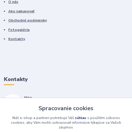
O nás
Ako nakupovať
Obchodné podmienky
Fotogaléria
Kontakty
Kontakty
Miro
+421 905 557 500
Spracovanie cookies
(Po-Pia, 7-17 hod.)
Náš e-shop a partneri potrebujú Váš
súhlas
s použitím súborov
isopneumatiky@isopneumatiky.sk
cookies, aby Vám mohli zobrazovať informácie týkajúce sa Vašich
záujmov.