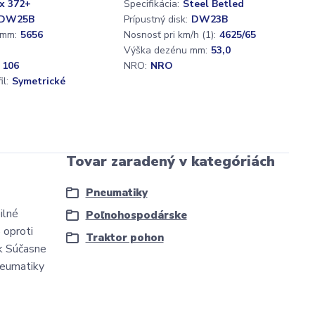
ex 372+
Špecifikácia:
Steel Betled
DW25B
Prípustný disk:
DW23B
 mm:
5656
Nosnosť pri km/h (1):
4625/65
Výška dezénu mm:
53,0
 106
NRO:
NRO
l:
Symetrické
Tovar zaradený v kategóriách
Pneumatiky
ilné
Poľnohospodárske
 oproti
Traktor pohon
ok Súčasne
neumatiky