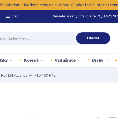
 skladom. Uvedené ceny na e-shope sú orientačné, presnú cenu 
y
Neviete si rady? Zavolajte.
+421 90
Viac
Hľadať
tiky
Kolesá
Vzdušnice
Disky
REIFEN Alliance VF 710 / 60 R42