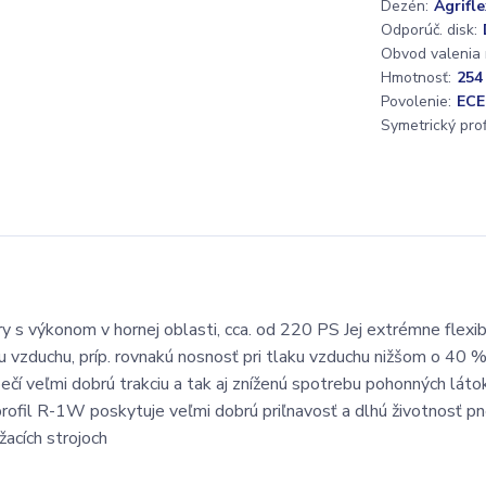
Dezén:
Agrifl
Odporúč. disk:
Obvod valenia
Hmotnosť:
254
Povolenie:
ECE
Symetrický profi
 s výkonom v hornej oblasti, cca. od 220 PS Jej extrémne flexib
 vzduchu, príp. rovnakú nosnosť pri tlaku vzduchu nižšom o 40 %
čí veľmi dobrú trakciu a tak aj zníženú spotrebu pohonných lát
profil R-1W poskytuje veľmi dobrú priľnavosť a dlhú životnosť p
žacích strojoch