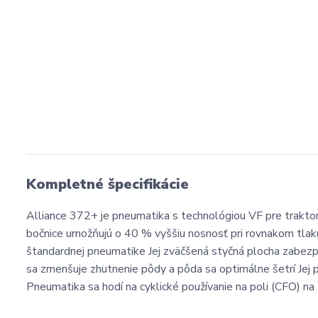
Kompletné špecifikácie
Alliance 372+ je pneumatika s technológiou VF pre traktory
bočnice umožňujú o 40 % vyššiu nosnosť pri rovnakom tlaku
štandardnej pneumatike Jej zväčšená styčná plocha zabezpe
sa zmenšuje zhutnenie pôdy a pôda sa optimálne šetrí Jej 
Pneumatika sa hodí na cyklické používanie na poli (CFO) na 