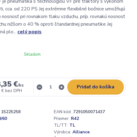
 je pneumatika s technológiou VF pre traktory s výkonom
sti, cca. od 220 PS Jej extrémne flexibilné bočnice umožňujú
 nosnosť pri rovnakom tlaku vzduchu, príp. rovnakú nosnosť
uchu nižšom o 40 % oproti štandardnej pneumatike Jej
ná plo...
celý popis
Skladom
,35 €
/
ks
Pridať do košíka
 €
bez DPH
15225258
EAN kód:
7291050071437
0/60
Priemer:
R42
TL/TT:
TL
Výrobca:
Alliance