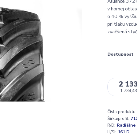
Alliance 372+
v hornej obla
o 40 % vyššiu
pri tlaku vzd
zväčšená styč
Dostupnosť
2 133
1 734,43
Číslo produktu:
Šírka/profil:
71
R/D:
Radiálne
LI/SI:
161 D