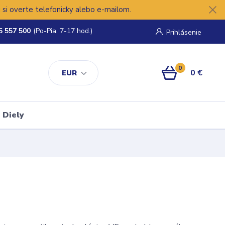
si overte telefonicky alebo e-mailom.
5 557 500
(Po-Pia, 7-17 hod.)
Prihlásenie
0
0 €
EUR
Diely