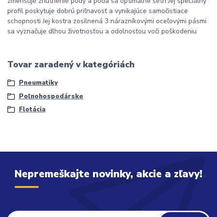
zmenšuje zhutnenie pôdy a pôda sa optimálne šetrí Jej špeciálny
profil poskytuje dobrú priľnavosť a vynikajúce samočistiace
schopnosti Jej kostra zosilnená 3 nárazníkovými oceľovými pásmi
sa vyznačuje dlhou životnosťou a odolnosťou voči poškodeniu
Tovar zaradený v kategóriách
Pneumatiky
Poľnohospodárske
Flotácia
Nepremeškajte novinky, akcie a zľavy!