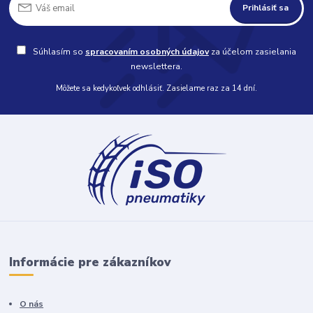
Prihlásiť sa
Súhlasím so
spracovaním osobných údajov
za účelom zasielania
newslettera.
Môžete sa kedykoľvek odhlásiť. Zasielame raz za 14 dní.
Informácie pre zákazníkov
O nás