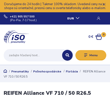
Doručujeme do 24 hodín | Takmer 100% skladom. Uvedené ceny na e-
shope sú orientačné, presnú cenu si overte telefonicky alebo e-mailom.
+421 905 557 500
EUR
(Po-Pia, 7-17 hod.)
0
0 €
Menu
Pneumatiky
Poľnohospodárske
Flotácia
REIFEN Alliance
VF 710 / 50 R26.5
REIFEN Alliance VF 710 / 50 R26.5