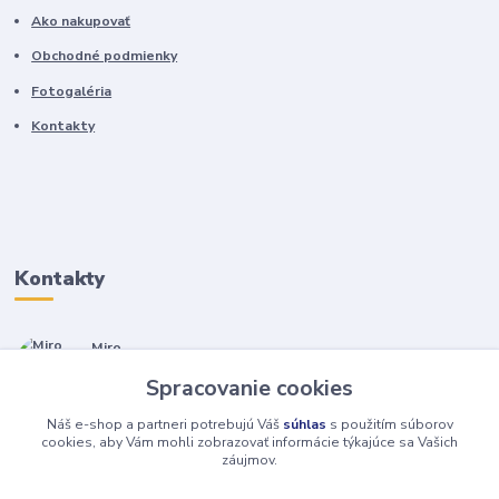
Ako nakupovať
Obchodné podmienky
Fotogaléria
Kontakty
Kontakty
Miro
+421 905 557 500
Spracovanie cookies
(Po-Pia, 7-17 hod.)
Náš e-shop a partneri potrebujú Váš
súhlas
s použitím súborov
isopneumatiky@isopneumatiky.sk
cookies, aby Vám mohli zobrazovať informácie týkajúce sa Vašich
záujmov.