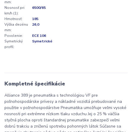
mm:
Nosnosť pri
6500/65
km/h (1):
Hmotnosť:
185
Výška dezénu
26,0
mm:
Povolenie:
ECE 106
Symetrický
Symetrické
profil:
Kompletné špecifikácie
Alliance 389 je pneumatika s technológiou VF pre
poľnohospodárske prívesy a nákladné vozidlá prebudované na
použitie v poľnohospodárstve Pneumatika umožňuje veľmi vysoké
nosnosti pri extrémne nízkom tlaku vzduchu Jej o 25 % väčšia
styčná plocha oproti štandardnej pneumatike zabezpečí veľmi
dobrú trakciu a zníženú spotrebu pohonných látok Súčasne sa