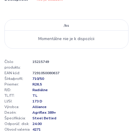
/
ks
Momentálne nie je k dispozícii
Číslo
15215749
produktu:
EAN kód:
7291050080637
Šírka/profil:
710/50
Priemer:
R26,5
R/D:
Radiálne
TL/TT:
TL
LI/SI:
173 D
Výrobca:
Alliance
Dezén:
Agriflex 389+
Špecifikácia:
Steel Betled
Odporúč. disk:
24.00
Obvod valenia
4271