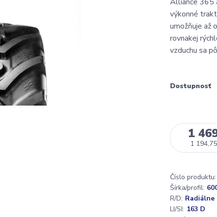
Alliance 365
výkonné trakt
umožňuje až o
rovnakej rých
vzduchu sa pô
Dostupnosť
1 469
1 194,75
Číslo produktu:
Šírka/profil:
60
R/D:
Radiálne
LI/SI:
163 D