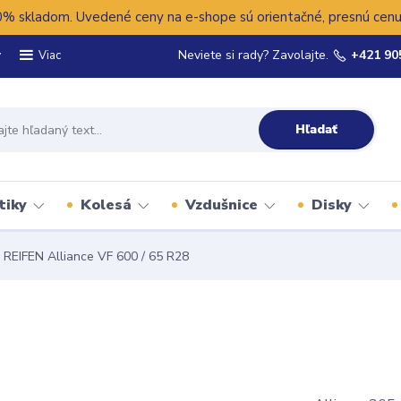
 skladom. Uvedené ceny na e-shope sú orientačné, presnú cenu 
y
Neviete si rady? Zavolajte.
+421 90
Viac
Hľadať
tiky
Kolesá
Vzdušnice
Disky
REIFEN Alliance VF 600 / 65 R28