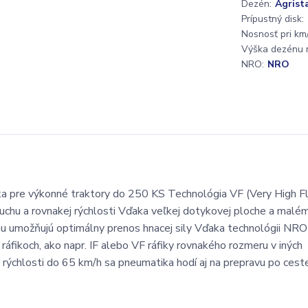
Dezén:
Agrist
Prípustný disk:
Nosnosť pri km/
Výška dezénu 
NRO:
NRO
 pre výkonné traktory do 250 KS Technológia VF (Very High Fl
uchu a rovnakej rýchlosti Vďaka veľkej dotykovej ploche a malé
nu umožňujú optimálny prenos hnacej sily Vďaka technológii NR
ráfikoch, ako napr. IF alebo VF ráfiky rovnakého rozmeru v iných
rýchlosti do 65 km/h sa pneumatika hodí aj na prepravu po cest