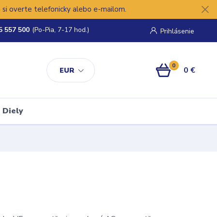
si overte telefonicky alebo e-mailom.
5 557 500
(Po-Pia, 7-17 hod.)
Prihlásenie
0
0 €
EUR
Diely