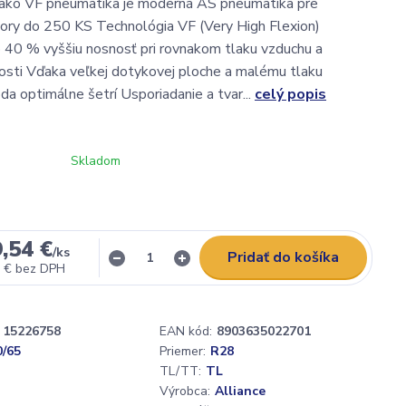
 ako VF pneumatika je moderná AS pneumatika pre
ory do 250 KS Technológia VF (Very High Flexion)
 40 % vyššiu nosnosť pri rovnakom tlaku vzduchu a
losti Vďaka veľkej dotykovej ploche a malému tlaku
da optimálne šetrí Usporiadanie a tvar...
celý popis
Skladom
,54 €
/
ks
Pridať do košíka
 €
bez DPH
15226758
EAN kód:
8903635022701
0/65
Priemer:
R28
TL/TT:
TL
Výrobca:
Alliance