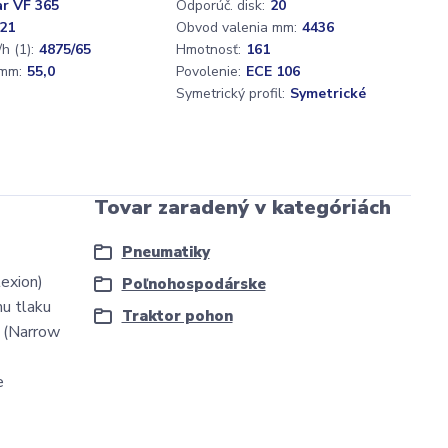
ar VF 365
Odporúč. disk:
20
21
Obvod valenia mm:
4436
h (1):
4875/65
Hmotnosť:
161
mm:
55,0
Povolenie:
ECE 106
Symetrický profil:
Symetrické
Tovar zaradený v kategóriách
Pneumatiky
exion)
Poľnohospodárske
mu tlaku
Traktor pohon
O (Narrow
e