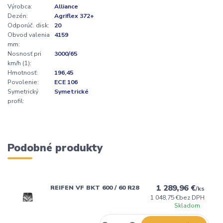
Výrobca:
Alliance
Dezén:
Agriflex 372+
Odporúč. disk:
20
Obvod valenia
4159
mm:
Nosnosť pri
3000/65
km/h (1):
Hmotnosť:
196,45
Povolenie:
ECE 106
Symetrický
Symetrické
profil:
Podobné produkty
1 289,96 €
REIFEN VF BKT 600 / 60 R28
/
ks
1 048,75 €
bez DPH
Skladom