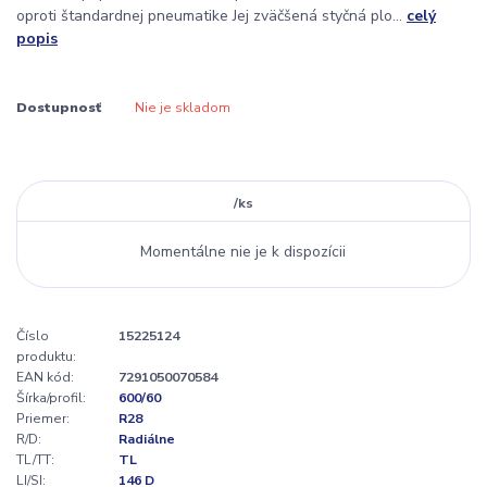
oproti štandardnej pneumatike Jej zväčšená styčná plo...
celý
popis
Dostupnosť
Nie je skladom
/
ks
Momentálne nie je k dispozícii
Číslo
15225124
produktu:
EAN kód:
7291050070584
Šírka/profil:
600/60
Priemer:
R28
R/D:
Radiálne
TL/TT:
TL
LI/SI:
146 D