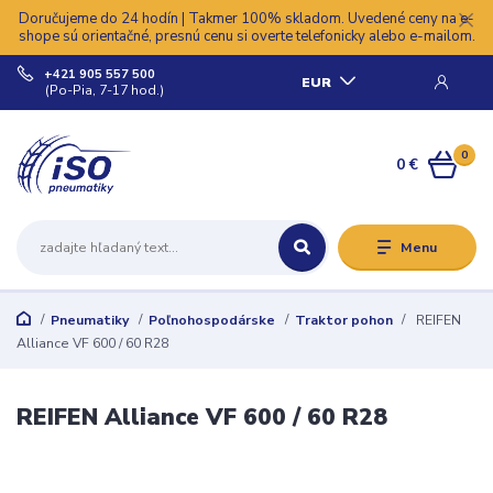
Doručujeme do 24 hodín | Takmer 100% skladom. Uvedené ceny na e-
shope sú orientačné, presnú cenu si overte telefonicky alebo e-mailom.
+421 905 557 500
EUR
(Po-Pia, 7-17 hod.)
0
0 €
Menu
Pneumatiky
Poľnohospodárske
Traktor pohon
REIFEN
Alliance VF 600 / 60 R28
REIFEN Alliance VF 600 / 60 R28