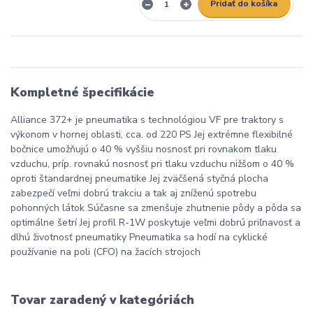
Pridať do košíka
Kompletné špecifikácie
Alliance 372+ je pneumatika s technológiou VF pre traktory s
výkonom v hornej oblasti, cca. od 220 PS Jej extrémne flexibilné
bočnice umožňujú o 40 % vyššiu nosnosť pri rovnakom tlaku
vzduchu, príp. rovnakú nosnosť pri tlaku vzduchu nižšom o 40 %
oproti štandardnej pneumatike Jej zväčšená styčná plocha
zabezpečí veľmi dobrú trakciu a tak aj zníženú spotrebu
pohonných látok Súčasne sa zmenšuje zhutnenie pôdy a pôda sa
optimálne šetrí Jej profil R-1W poskytuje veľmi dobrú priľnavosť a
dlhú životnosť pneumatiky Pneumatika sa hodí na cyklické
používanie na poli (CFO) na žacích strojoch
Tovar zaradený v kategóriách