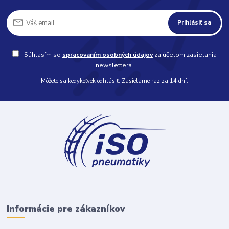
Prihlásiť sa
Súhlasím so
spracovaním osobných údajov
za účelom zasielania
newslettera.
Môžete sa kedykoľvek odhlásiť. Zasielame raz za 14 dní.
Informácie pre zákazníkov