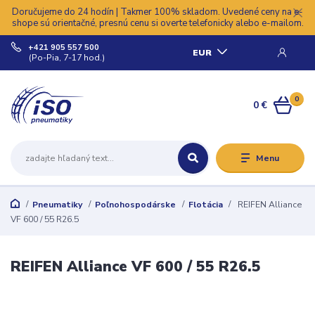
Doručujeme do 24 hodín | Takmer 100% skladom. Uvedené ceny na e-
shope sú orientačné, presnú cenu si overte telefonicky alebo e-mailom.
+421 905 557 500
EUR
(Po-Pia, 7-17 hod.)
0
0 €
Menu
Pneumatiky
Poľnohospodárske
Flotácia
REIFEN Alliance
VF 600 / 55 R26.5
REIFEN Alliance VF 600 / 55 R26.5