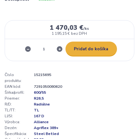
1 470,03 €
/
ks
1 195,15 €
bez DPH
Pridať do košíka
Číslo
15215695
produktu:
EAN kód:
7291050080620
Šírka/profil:
600/55
Priemer:
R26,5
R/D:
Radiálne
TL/TT:
TL
LI/SI:
167 D
Výrobca:
Alliance
Dezén:
Agriflex 389+
Špecifikácia:
Steel Betled