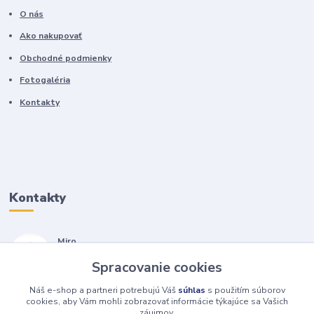
O nás
Ako nakupovať
Obchodné podmienky
Fotogaléria
Kontakty
Kontakty
Miro
+421 905 557 500
Spracovanie cookies
(Po-Pia, 7-17 hod.)
Náš e-shop a partneri potrebujú Váš
súhlas
s použitím súborov
isopneumatiky@isopneumatiky.sk
cookies, aby Vám mohli zobrazovať informácie týkajúce sa Vašich
záujmov.