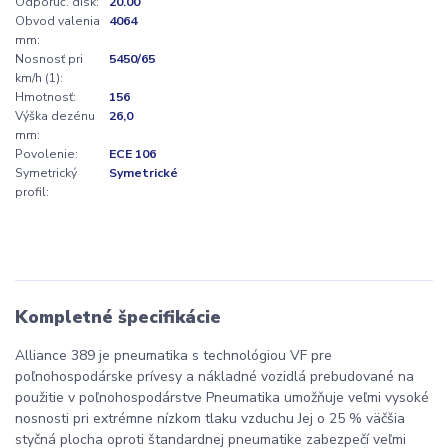
Odporúč. disk:
20.00
Obvod valenia
4064
mm:
Nosnosť pri
5450/65
km/h (1):
Hmotnosť:
156
Výška dezénu
26,0
mm:
Povolenie:
ECE 106
Symetrický
Symetrické
profil:
Kompletné špecifikácie
Alliance 389 je pneumatika s technológiou VF pre
poľnohospodárske prívesy a nákladné vozidlá prebudované na
použitie v poľnohospodárstve Pneumatika umožňuje veľmi vysoké
nosnosti pri extrémne nízkom tlaku vzduchu Jej o 25 % väčšia
styčná plocha oproti štandardnej pneumatike zabezpečí veľmi