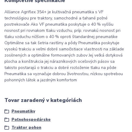
Kompletné špecifikácie
Alliance Agriflex 354+ je kultivačná pneumatika s VF
technológiou pre traktory, samochodné a ťahané poľné
postrekovače Ako VF pneumatika poskytuje o 40 % vyššiu
nosnosť pri rovnakom tlaku vzduchu, príp. rovnakú nosnosť pri
tlaku vzduchu nižšom o 40 % oproti štandardnej pneumatike
Optimálne sa tak šetria rastliny a pôdy Pneumatika poskytuje
vysokú trakciu a veľmi dobré samočistiace vlastnosti na základe
zosilnených a optimálne formovaných zubov Jej veľká dotyková
plocha a konštrukcia jej nárazníkových oceľových pásov sa
takisto postarajú o trakciu a dobré rozloženie tlaku na pôde
Pneumatika sa vyznačuje dobrou životnosťou, nízkou spotrebou
pohonných látok a jazdným komfortom
Tovar zaradený v kategóriách
Pneumatiky
Poľnohospodárske
Traktor pohon