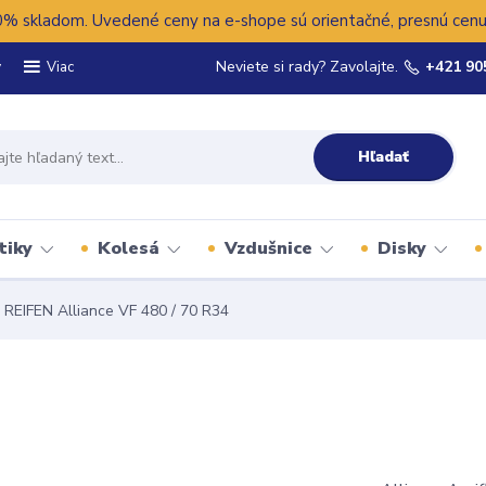
 skladom. Uvedené ceny na e-shope sú orientačné, presnú cenu 
y
Neviete si rady? Zavolajte.
+421 90
Viac
Hľadať
tiky
Kolesá
Vzdušnice
Disky
REIFEN Alliance VF 480 / 70 R34