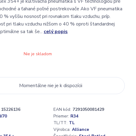
flex 354+ je kultivačná pneumatika s VF technológiou pre
mochodné a ťahané poľné postrekovače Ako VF pneumatika
0 % vyššiu nosnosť pri rovnakom tlaku vzduchu, príp.
sť pri tlaku vzduchu nižšom o 40 % oproti štandardnej
timálne sa tak še...
celý popis
Nie je skladom
Momentálne nie je k dispozícii
15226136
EAN kód:
7291050081429
0/70
Priemer:
R34
TL/TT:
TL
Výrobca:
Alliance