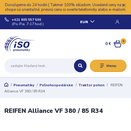
Doručujeme do 24 hodín | Takmer 100% skladom. Uvedené ceny na e-
shope sú orientačné, presnú cenu si overte telefonicky alebo e-mailom.
+421 905 557 500
EUR
(Po-Pia, 7-17 hod.)
0
0 €
Menu
Pneumatiky
Poľnohospodárske
Traktor pohon
REIFEN
Alliance VF 380 / 85 R34
REIFEN Alliance VF 380 / 85 R34