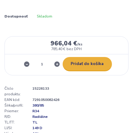
Dostupnosť
Skladom
966,04 €
/
ks
785,40 €
bez DPH
Pridať do košíka
Číslo
15226133
produktu:
EAN kód:
7291050082426
Šírka/profil:
380/85
Priemer:
R34
R/D:
Radiálne
TL/TT:
TL
LI/SI:
149 D