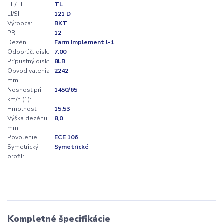
TL/TT:
TL
LI/SI:
121 D
Výrobca:
BKT
PR:
12
Dezén:
Farm Implement l-1
Odporúč. disk:
7.00
Prípustný disk:
8LB
Obvod valenia
2242
mm:
Nosnosť pri
1450/65
km/h (1):
Hmotnosť:
15,53
Výška dezénu
8,0
mm:
Povolenie:
ECE 106
Symetrický
Symetrické
profil:
Kompletné špecifikácie