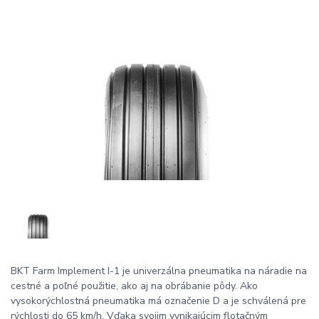
BKT Farm Implement I-1 je univerzálna pneumatika na náradie na
cestné a poľné použitie, ako aj na obrábanie pôdy. Ako
vysokorýchlostná pneumatika má označenie D a je schválená pre
rýchlosti do 65 km/h. Vďaka svojim vynikajúcim flotačným