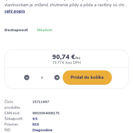
vlastnostiam je znížené zhutnenie pôdy a pôda a rastliny sú chr...
celý popis
Dostupnosť
Skladom
90,74 €
/
ks
73,77 €
bez DPH
Pridať do košíka
Číslo
15711697
produktu:
EAN kód:
8903094006175
Šírka/profil:
9,5
Priemer:
R15
R/D:
Diagonálne