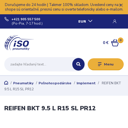
Doručujeme do 24 hodín | Takmer 100% skladom. Uvedené ceny na e-
shope sú orientačné, presnú cenu si overte telefonicky alebo e-mailom.
+421 905 557 500
EUR
(Po-Pia, 7-17 hod.)
0
0 €
Menu
Pneumatiky
Poľnohospodárske
Implement
REIFEN BKT
9.5 L R15 SL PR12
REIFEN BKT 9.5 L R15 SL PR12