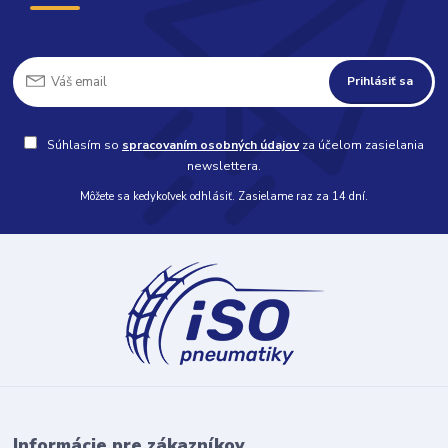
Prihlásiť sa
Súhlasím so
spracovaním osobných údajov
za účelom zasielania
newslettera.
Môžete sa kedykoľvek odhlásiť. Zasielame raz za 14 dní.
Informácie pre zákazníkov