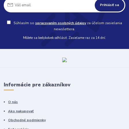
Prihlásiť sa
Súhlasím so
spracovaním osobných údajov
za účelom zasielania
newslettera.
Môžete sa kedykoľvek odhlásiť. Zasielame raz za 14 dní.
Informácie pre zákazníkov
O nás
Ako nakupovať
Obchodné podmienky