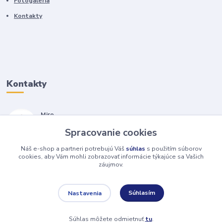
Fotogaléria
Kontakty
Kontakty
Miro
+421 905 557 500
Spracovanie cookies
(Po-Pia, 7-17 hod.)
Náš e-shop a partneri potrebujú Váš
súhlas
s použitím súborov
isopneumatiky@isopneumatiky.sk
cookies, aby Vám mohli zobrazovať informácie týkajúce sa Vašich
záujmov.
Súhlasím
Nastavenia
Súhlas môžete odmietnuť
tu
.
Vytvorené na
Eshop-rychlo.sk