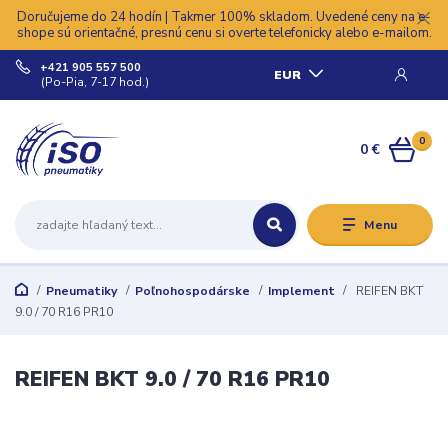
Doručujeme do 24 hodín | Takmer 100% skladom. Uvedené ceny na e-
shope sú orientačné, presnú cenu si overte telefonicky alebo e-mailom.
+421 905 557 500
EUR
(Po-Pia, 7-17 hod.)
0
0 €
Menu
Pneumatiky
Poľnohospodárske
Implement
REIFEN BKT
9.0 / 70 R16 PR10
REIFEN BKT 9.0 / 70 R16 PR10