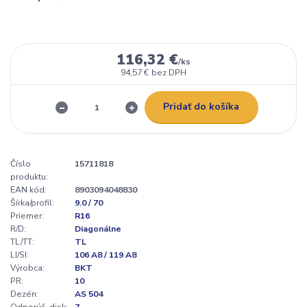
116,32 €
/
ks
94,57 €
bez DPH
Pridať do košíka
Číslo
15711818
produktu:
EAN kód:
8903094048830
Šírka/profil:
9.0 / 70
Priemer:
R16
R/D:
Diagonálne
TL/TT:
TL
LI/SI:
106 A8 / 119 A8
Výrobca:
BKT
PR:
10
Dezén:
AS 504
Odporúč. disk:
7