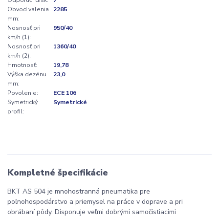
Obvod valenia
2285
mm:
Nosnosť pri
950/40
km/h (1):
Nosnosť pri
1360/40
km/h (2):
Hmotnosť:
19,78
Výška dezénu
23,0
mm:
Povolenie:
ECE 106
Symetrický
Symetrické
profil:
Kompletné špecifikácie
BKT AS 504 je mnohostranná pneumatika pre
poľnohospodárstvo a priemysel na práce v doprave a pri
obrábaní pôdy. Disponuje veľmi dobrými samočistiacimi