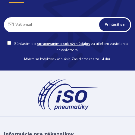
Prihlásiť sa
Súhlasím so
spracovaním osobných údajov
za účelom zasielania
newslettera.
Môžete sa kedykoľvek odhlásiť. Zasielame raz za 14 dní.
Informácie pre zákazníkov