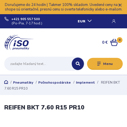
Doručujeme do 24 hodín | Takmer 100% skladom. Uvedené ceny na e-
shope sú orientačné, presnú cenu si overte telefonicky alebo e-mailom.
+421 905 557 500
EUR
(Po-Pia, 7-17 hod.)
0
0 €
Menu
Pneumatiky
Poľnohospodárske
Implement
REIFEN BKT
7.60 R15 PR10
REIFEN BKT 7.60 R15 PR10