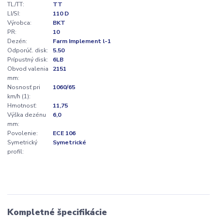
TL/TT:
TT
LI/SI:
110 D
Výrobca:
BKT
PR:
10
Dezén:
Farm Implement l-1
Odporúč. disk:
5.50
Prípustný disk:
6LB
Obvod valenia
2151
mm:
Nosnosť pri
1060/65
km/h (1):
Hmotnosť:
11,75
Výška dezénu
6,0
mm:
Povolenie:
ECE 106
Symetrický
Symetrické
profil:
Kompletné špecifikácie