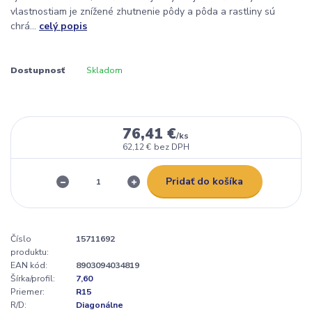
vlastnostiam je znížené zhutnenie pôdy a pôda a rastliny sú
chrá...
celý popis
Dostupnosť
Skladom
76,41 €
/
ks
62,12 €
bez DPH
Pridať do košíka
Číslo
15711692
produktu:
EAN kód:
8903094034819
Šírka/profil:
7,60
Priemer:
R15
R/D:
Diagonálne