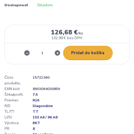
Dostupnosť
Skladom
126,68 €
/
ks
102,99 €
bez DPH
Pridať do košíka
Číslo
15721360
produktu:
EAN kód:
8903094030859
Šírka/profil:
7,5
Priemer:
R16
R/D:
Diagonálne
TL/TT:
TT
LI/SI:
103 A6 / 96 A8
Výrobca:
BKT
PR:
8