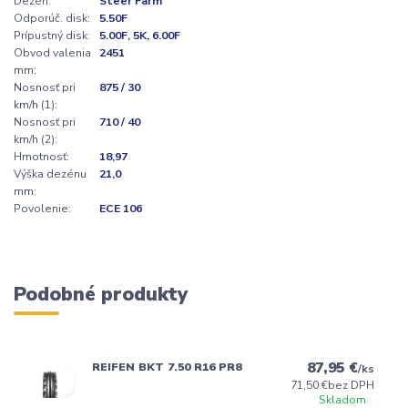
Dezén:
Steer Farm
Odporúč. disk:
5.50F
Prípustný disk:
5.00F, 5K, 6.00F
Obvod valenia
2451
mm:
Nosnosť pri
875 / 30
km/h (1):
Nosnosť pri
710 / 40
km/h (2):
Hmotnosť:
18,97
Výška dezénu
21,0
mm:
Povolenie:
ECE 106
Podobné produkty
87,95 €
REIFEN BKT 7.50 R16 PR8
/
ks
71,50 €
bez DPH
Skladom