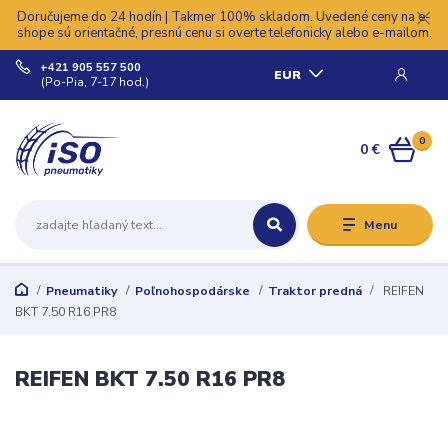
Doručujeme do 24 hodín | Takmer 100% skladom. Uvedené ceny na e-
shope sú orientačné, presnú cenu si overte telefonicky alebo e-mailom.
+421 905 557 500
EUR
(Po-Pia, 7-17 hod.)
0
0 €
Menu
Pneumatiky
Poľnohospodárske
Traktor predná
REIFEN
BKT 7.50 R16 PR8
REIFEN BKT 7.50 R16 PR8