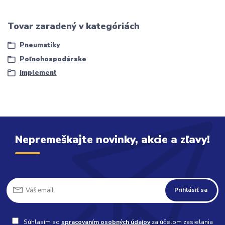
Tovar zaradený v kategóriách
Pneumatiky
Poľnohospodárske
Implement
Nepremeškajte novinky, akcie a zľavy!
Prihlásiť sa
Súhlasím so
spracovaním osobných údajov
za účelom zasielania