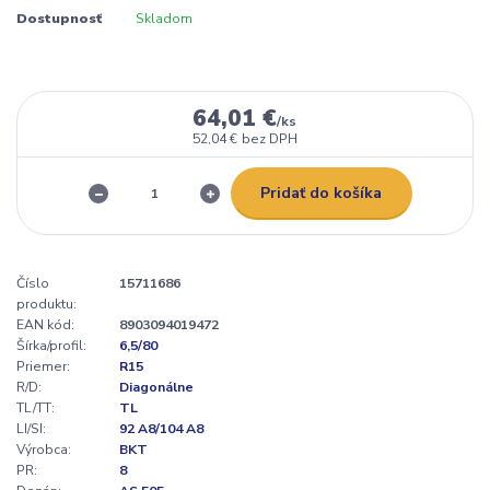
Dostupnosť
Skladom
64,01 €
/
ks
52,04 €
bez DPH
Pridať do košíka
Číslo
15711686
produktu:
EAN kód:
8903094019472
Šírka/profil:
6,5/80
Priemer:
R15
R/D:
Diagonálne
TL/TT:
TL
LI/SI:
92 A8/104 A8
Výrobca:
BKT
PR:
8