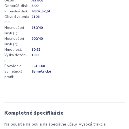
Dezén:
AS 505
Odporúč. disk:
5.00
Prípustný disk:
4.50K,5K,5J
Obvod valenia
2106
mm:
Nosnosť pri
630/40
km/h (1):
Nosnosť pri
900/40
km/h (2):
Hmotnosť:
10,92
Výška dezénu
19,0
mm:
Povolenie:
ECE 106
Symetrický
Symetrické
profil:
Kompletné špecifikácie
Na použitie na poli a na špeciálne účely. Vysoká trakcia.