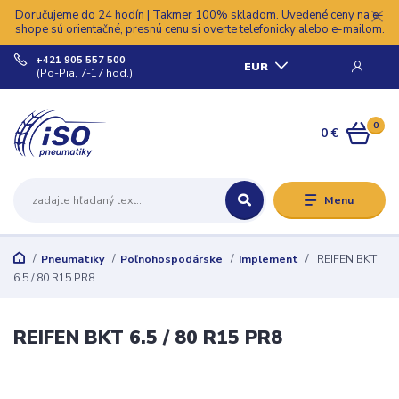
Doručujeme do 24 hodín | Takmer 100% skladom. Uvedené ceny na e-
shope sú orientačné, presnú cenu si overte telefonicky alebo e-mailom.
+421 905 557 500
EUR
(Po-Pia, 7-17 hod.)
0
0 €
Menu
Pneumatiky
Poľnohospodárske
Implement
REIFEN BKT
6.5 / 80 R15 PR8
REIFEN BKT 6.5 / 80 R15 PR8