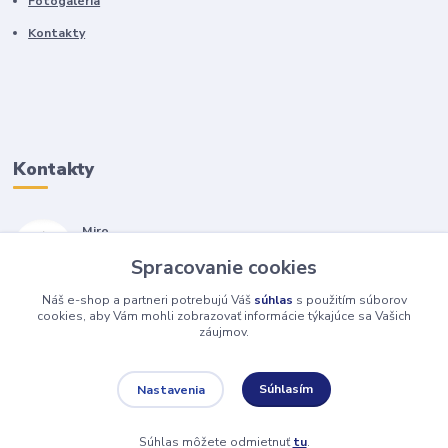
Fotogaléria
Kontakty
Kontakty
Miro
+421 905 557 500
Spracovanie cookies
(Po-Pia, 7-17 hod.)
Náš e-shop a partneri potrebujú Váš
súhlas
s použitím súborov
isopneumatiky@isopneumatiky.sk
cookies, aby Vám mohli zobrazovať informácie týkajúce sa Vašich
záujmov.
Súhlasím
Nastavenia
Súhlas môžete odmietnuť
tu
.
Vytvorené na
Eshop-rychlo.sk