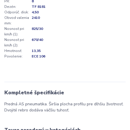
PR:
8
Dezén:
TF 8181
Odporúč. disk:
4,50
Obvod valenia
2410
mm:
Nosnosť pri
825/30
km/h (1):
Nosnosť pri
670/40
km/h (2):
Hmotnosť:
13,35
Povolenie:
ECE 106
Kompletné špecifikácie
Predná AS pneumatika. Širšia plocha profilu pre dlhšiu životnosť.
Dvojité rebro dodáva väčšiu tuhosť.
Tovar zaradený v kategóriách