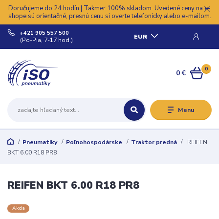
Doručujeme do 24 hodín | Takmer 100% skladom. Uvedené ceny na e-
shope sú orientačné, presnú cenu si overte telefonicky alebo e-mailom.
+421 905 557 500
EUR
(Po-Pia, 7-17 hod.)
0
0 €
Menu
Pneumatiky
Poľnohospodárske
Traktor predná
REIFEN
BKT 6.00 R18 PR8
REIFEN BKT 6.00 R18 PR8
Akcia