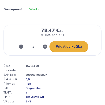
Dostupnosť
Skladom
78,47 €
/
ks
63,80 €
bez DPH
Pridať do košíka
Číslo
15721190
produktu:
EAN kód:
8903094055807
Šírka/profil:
6,0
Priemer:
R18
R/D:
Diagonálne
TL/TT:
TT
LI/SI:
101 A6/94 A8
Výrobca:
BKT