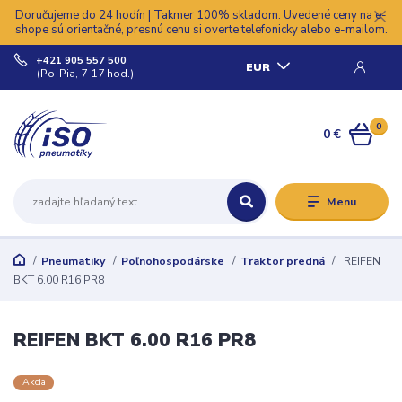
Doručujeme do 24 hodín | Takmer 100% skladom. Uvedené ceny na e-
shope sú orientačné, presnú cenu si overte telefonicky alebo e-mailom.
+421 905 557 500
EUR
(Po-Pia, 7-17 hod.)
0
0 €
Menu
Pneumatiky
Poľnohospodárske
Traktor predná
REIFEN
BKT 6.00 R16 PR8
REIFEN BKT 6.00 R16 PR8
Akcia