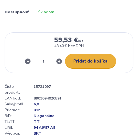
Dostupnosť
Skladom
59,53 €
/
ks
48,40 €
bez DPH
Pridať do košíka
Číslo
15721097
produktu:
EAN kód:
8903094020591
Šírka/profil:
6,0
Priemer:
R16
R/D:
Diagonálne
TL/TT:
TT
LI/SI:
94 A6/87 A8
Výrobca:
BKT