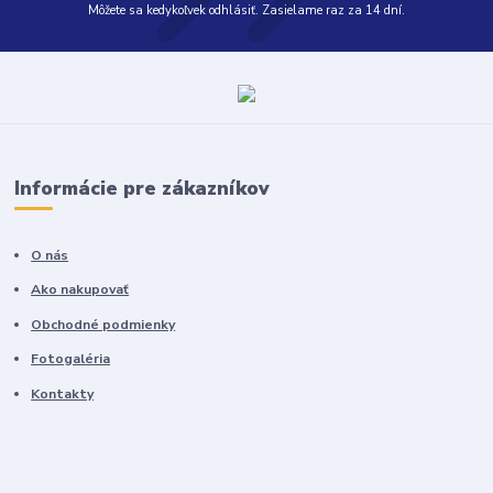
Môžete sa kedykoľvek odhlásiť. Zasielame raz za 14 dní.
Informácie pre zákazníkov
O nás
Ako nakupovať
Obchodné podmienky
Fotogaléria
Kontakty