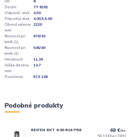
PR:
8
Dezén:
TF 8181
Odporúč. disk:
4.50
Prípustný disk:
4.00,5,5.00
Obvod valenia
2220
mm:
Nosnosť pri
670/30
km/h (1):
Nosnosť pri
545/40
km/h (2):
Hmotnosť:
11,39
Výška dezénu
14,7
mm:
Povolenie:
ECE 106
Podobné produkty
69 €
REIFEN BKT 6.00 R16 PR8
/
ks
56,10 €
bez DPH