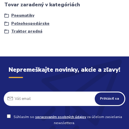
Tovar zaradený v kategóriách
Pneumatiky
Poľnohospodárske
Traktor predná
Nepremeškajte novinky, akcie a zľavy!
Prihlásiť sa
Súhlasím so
spracovaním osobných údajov
za účelom zasielania
newslettera.