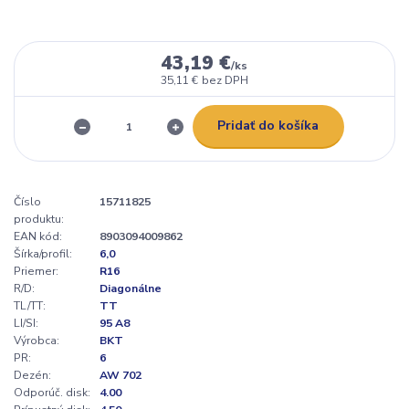
43,19 €
/
ks
35,11 €
bez DPH
Pridať do košíka
Číslo
15711825
produktu:
EAN kód:
8903094009862
Šírka/profil:
6,0
Priemer:
R16
R/D:
Diagonálne
TL/TT:
TT
LI/SI:
95 A8
Výrobca:
BKT
PR:
6
Dezén:
AW 702
Odporúč. disk:
4.00