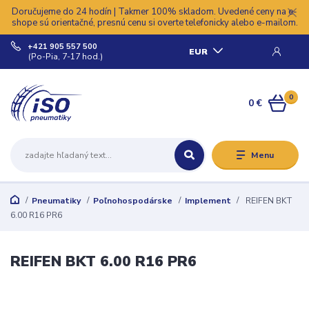
Doručujeme do 24 hodín | Takmer 100% skladom. Uvedené ceny na e-
shope sú orientačné, presnú cenu si overte telefonicky alebo e-mailom.
+421 905 557 500
EUR
(Po-Pia, 7-17 hod.)
0
0 €
Menu
Pneumatiky
Poľnohospodárske
Implement
REIFEN BKT
6.00 R16 PR6
REIFEN BKT 6.00 R16 PR6