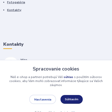
Fotogaléria
Kontakty
Kontakty
Miro
+421 905 557 500
Spracovanie cookies
(Po-Pia, 7-17 hod.)
Náš e-shop a partneri potrebujú Váš
súhlas
s použitím súborov
isopneumatiky@isopneumatiky.sk
cookies, aby Vám mohli zobrazovať informácie týkajúce sa Vašich
záujmov.
Súhlasím
Nastavenia