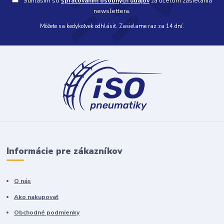
Súhlasím so
spracovaním osobných údajov
za účelom zasielania
newslettera.
Môžete sa kedykoľvek odhlásiť. Zasielame raz za 14 dní.
Informácie pre zákazníkov
O nás
Ako nakupovať
Obchodné podmienky