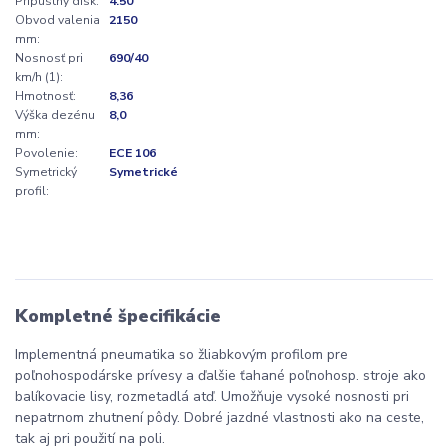
Prípustný disk:
4.50
Obvod valenia
2150
mm:
Nosnosť pri
690/40
km/h (1):
Hmotnosť:
8,36
Výška dezénu
8,0
mm:
Povolenie:
ECE 106
Symetrický
Symetrické
profil:
Kompletné špecifikácie
Implementná pneumatika so žliabkovým profilom pre
poľnohospodárske prívesy a ďalšie ťahané poľnohosp. stroje ako
balíkovacie lisy, rozmetadlá atď. Umožňuje vysoké nosnosti pri
nepatrnom zhutnení pôdy. Dobré jazdné vlastnosti ako na ceste,
tak aj pri použití na poli.